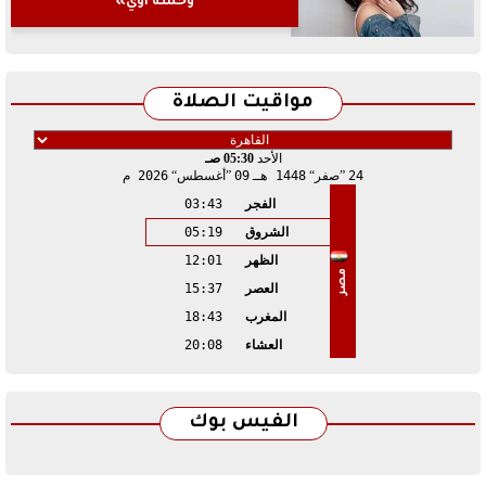
وحشة أوي»
مواقيت الصلاة
الأحد
05:30 صـ
24
صفر
1448 هـ
09
أغسطس
2026 م
الفجر
03:43
الشروق
05:19
الظهر
12:01
مصر
العصر
15:37
المغرب
18:43
العشاء
20:08
الفيس بوك