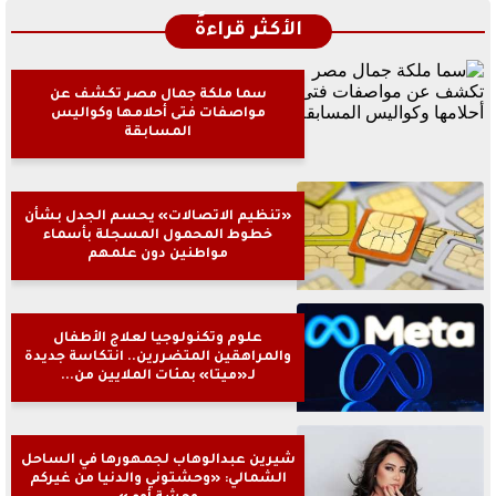
الأكثر قراءةً
سما ملكة جمال مصر تكشف عن
مواصفات فتى أحلامها وكواليس
المسابقة
«تنظيم الاتصالات» يحسم الجدل بشأن
خطوط المحمول المسجلة بأسماء
مواطنين دون علمهم
علوم وتكنولوجيا لعلاج الأطفال
والمراهقين المتضررين.. انتكاسة جديدة
لـ«ميتا» بمئات الملايين من...
شيرين عبدالوهاب لجمهورها في الساحل
الشمالي: «وحشتوني والدنيا من غيركم