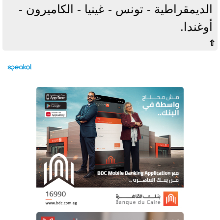
الديمقراطية - تونس - غينيا - الكاميرون -
أوغندا.
⇧