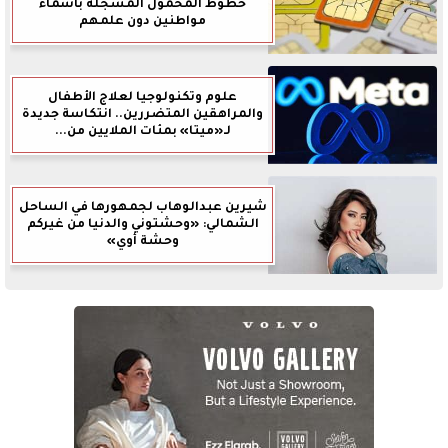
خطوط المحمول المسجلة بأسماء
مواطنين دون علمهم
علوم وتكنولوجيا لعلاج الأطفال
والمراهقين المتضررين.. انتكاسة جديدة
لـ«ميتا» بمئات الملايين من...
شيرين عبدالوهاب لجمهورها في الساحل
الشمالي: «وحشتوني والدنيا من غيركم
وحشة أوي»