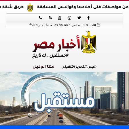
ات فتى أحلامها وكواليس المسابقة
حريق شقة في الدرب 






هـ
الأحد
9 أغسطس 2026
05:30 صـ
24 صفر 1448
مها الوكيل
رئيس التحرير التنفيذي