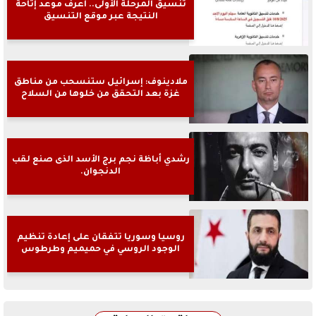
تنسيق المرحلة الأولى.. اعرف موعد إتاحة
النتيجة عبر موقع التنسيق
ملادينوف: إسرائيل ستنسحب من مناطق
غزة بعد التحقق من خلوها من السلاح
رشدي أباظة نجم برج الأسد الذى صنع لقب
الدنجوان.
روسيا وسوريا تتفقان على إعادة تنظيم
الوجود الروسي في حميميم وطرطوس