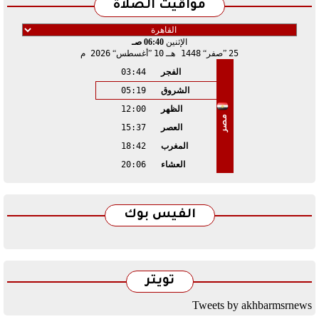
مواقيت الصلاة
الإثنين
06:40 صـ
25
صفر
1448 هـ
10
أغسطس
2026 م
الفجر
03:44
الشروق
05:19
الظهر
12:00
مصر
العصر
15:37
المغرب
18:42
العشاء
20:06
الفيس بوك
تويتر
Tweets by akhbarmsrnews