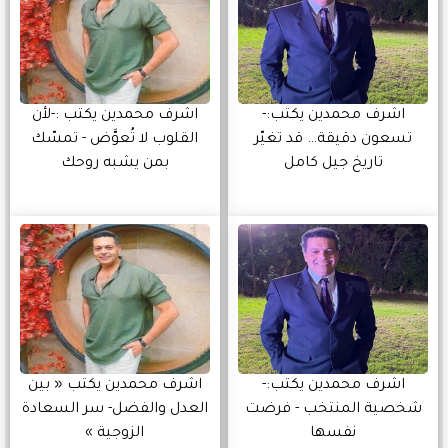
اشرف محمدين يكتب:-
اشرف محمدين يكتب :-لأن
تسعون دقيقة… قد تغيّر
القلوب لا تُعوَّض - تمسّك
تاريخ جيل كامل
بمن يشبه روحك
اشرف محمدين يكتب:-
اشرف محمدين يكتب « بين
شخصية المنتخب - فرضت
العدل والفضل- سر السعادة
نفسها
الزوجية »