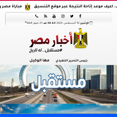
د إتاحة النتيجة عبر موقع التنسيق
مباراة مصر والدنمارك.. 






هـ
الإثنين
10 أغسطس 2026
06:40 صـ
25 صفر 1448
مها الوكيل
رئيس التحرير التنفيذي