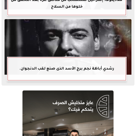
ملادينوف: إسرائيل ستنسحب من مناطق غزة بعد التحقق من
خلوها من السلاح
رشدي أباظة نجم برج الأسد الذى صنع لقب الدنجوان.