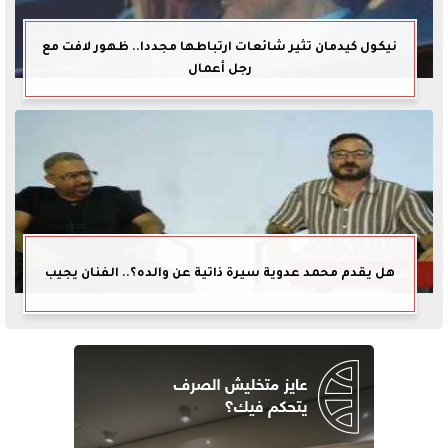
نيكول كيدمان تثير شائعات ارتباطها مجددا.. ظهور لافت مع
رجل أعمال
هل يقدم محمد عدوية سيرة ذاتية عن والده؟.. الفنان يجيب