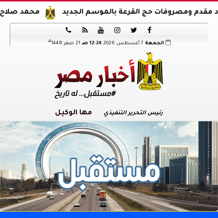
دم ومصروفات حج القرعة بالموسم الجديد
محمد صلاح يوقع ع






هـ
الجمعة
7 أغسطس 2026
12:26 صـ
21 صفر 1448
مها الوكيل
رئيس التحرير التنفيذي