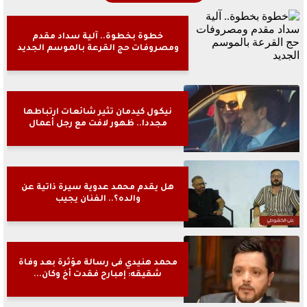
خطوة بخطوة.. آلية سداد مقدم
ومصروفات حج القرعة بالموسم الجديد
نيكول كيدمان تثير شائعات ارتباطها
مجددا.. ظهور لافت مع رجل أعمال
هل يقدم محمد عدوية سيرة ذاتية عن
والده؟.. الفنان يجيب
محمد هنيدي فى رسالة مؤثرة بعد وفاة
شقيقه: إمبارح فقدت أخ وكان...