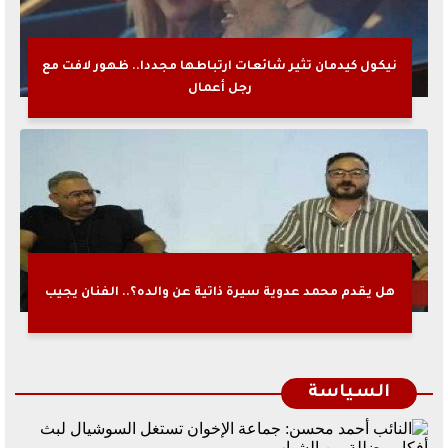
نيكول كيدمان تثير شائعات ارتباطها مجددا.. ظهور لافت مع
رجل أعمال
هل يقدم محمد عدوية سيرة ذاتية عن والده؟.. الفنان يجيب
السياسة