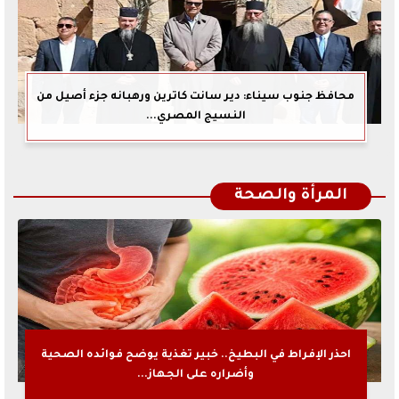
محافظ جنوب سيناء: دير سانت كاترين ورهبانه جزء أصيل من
النسيج المصري...
المرأة والصحة
احذر الإفراط في البطيخ.. خبير تغذية يوضح فوائده الصحية
وأضراره على الجهاز...