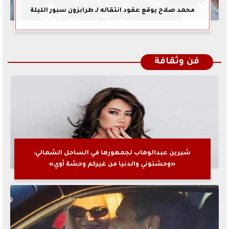
محمد صلاح يوقع عقود انتقاله لـ طرابزون سبور الليلة
فن وثقافة
شيرين عبدالوهاب لجمهورها في الساحل الشمالي:
«وحشتوني والدنيا من غيركم وحشة أوي»