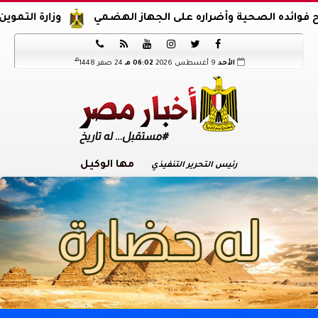
 على الجهاز الهضمي
وزارة التموين تعلن آليات تقديم التظ






هـ
الأحد
9 أغسطس 2026
06:02 مـ
24 صفر 1448
مها الوكيل
رئيس التحرير التنفيذي