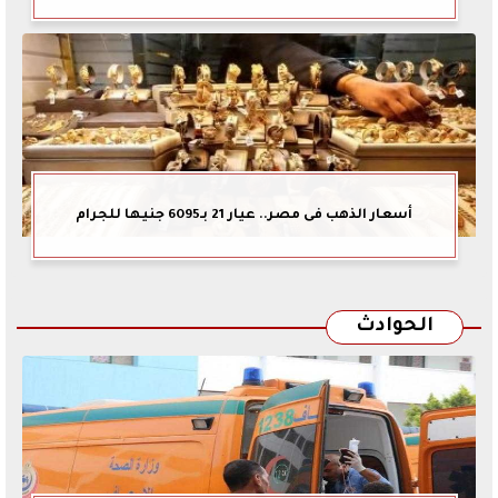
أسعار الذهب فى مصر.. عيار 21 بـ6095 جنيها للجرام
الحوادث