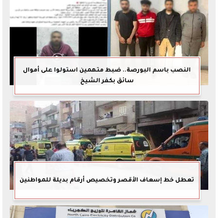
النصب باسم البورصة.. ضبط متهمين استولوا على أموال
سائق بكفر الشيخ
تعطل خط إسعاف الأقصر وتخصيص أرقام بديلة للمواطنين