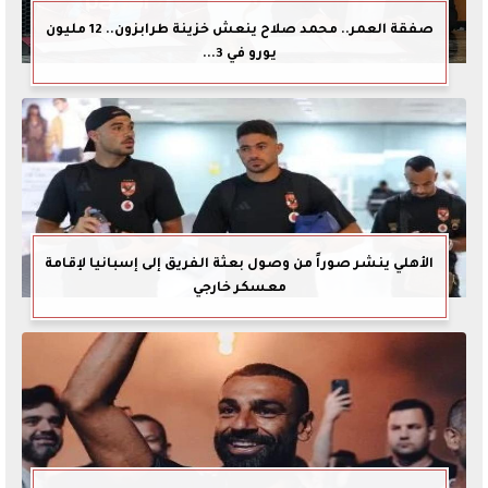
صفقة العمر.. محمد صلاح ينعش خزينة طرابزون.. 12 مليون
يورو في 3...
الأهلي ينشر صوراً من وصول بعثة الفريق إلى إسبانيا لإقامة
معسكر خارجي