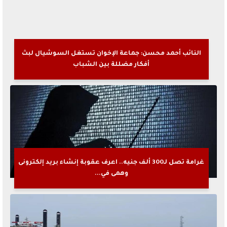
النائب أحمد محسن: جماعة الإخوان تستغل السوشيال لبث
أفكار مضللة بين الشباب
غرامة تصل لـ300 ألف جنيه.. اعرف عقوبة إنشاء بريد إلكترونى
وهمى في...