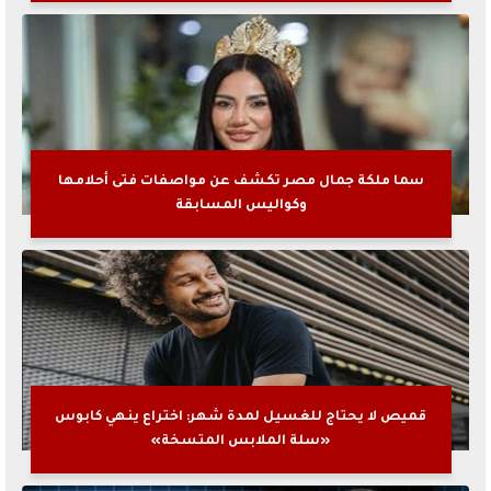
سما ملكة جمال مصر تكشف عن مواصفات فتى أحلامها
وكواليس المسابقة
قميص لا يحتاج للغسيل لمدة شهر: اختراع ينهي كابوس
«سلة الملابس المتسخة»