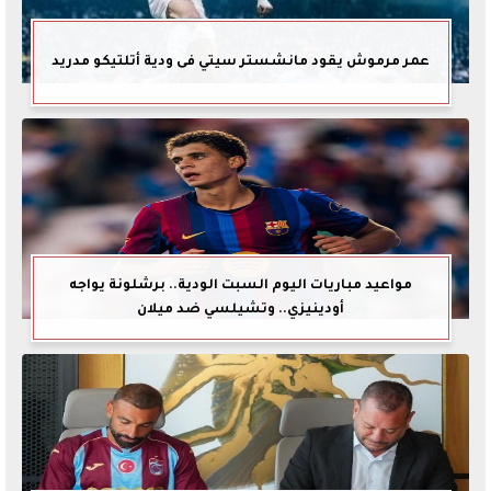
عمر مرموش يقود مانشستر سيتي فى ودية أتلتيكو مدريد
مواعيد مباريات اليوم السبت الودية.. برشلونة يواجه
أودينيزي.. وتشيلسي ضد ميلان