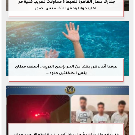
جمارك مطار القاهرة تضبط 3 محاولات تهريب كمية من
الماريجوانا وحقن التخسيس..صور
غرقتا أثناء هروبهما من الحر بإحدى الترع».. أسقف مطاي
ينعى الطفلتين خلود...
فني بمحطة مياه يشعل بها ألعابا نارية احتفالا بعيد ميلاد