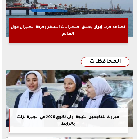
تصاعد حرب إيران يعمق اضطرابات السفر وحركة الطيران حول
العالم
المحافظات
مبروك للناجحين: نتيجة أولى ثانوي 2026 في الجيزة نزلت
بالرابط