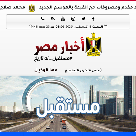
صروفات حج القرعة بالموسم الجديد
محمد صلاح يوقع عقود ا






هـ
السبت
8 أغسطس 2026
08:06 صـ
23 صفر 1448
مها الوكيل
رئيس التحرير التنفيذي