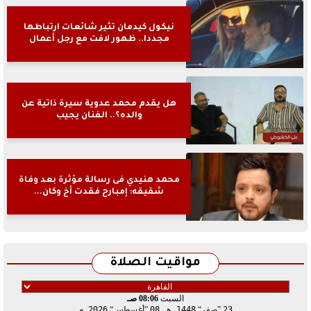
نيكول كيدمان تثير شائعات ارتباطها
مجددا.. ظهور لافت مع رجل أعمال
هل يقدم محمد عدوية سيرة ذاتية عن
والده؟.. الفنان يجيب
محمد هنيدي فى رسالة مؤثرة بعد وفاة
شقيقه: إمبارح فقدت أخ وكان...
مواقيت الصلاة
السبت
08:06 صـ
23
صفر
1448 هـ
08
أغسطس
2026 م