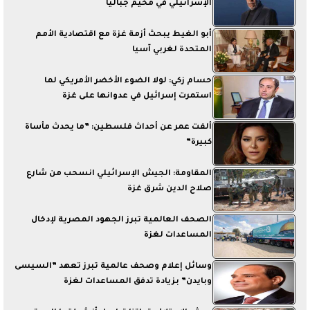
الإسرائيلي في مخيم جباليا
أبو الغيط يبحث أزمة غزة مع اقتصادية الأمم
المتحدة لغربي آسيا
حسام زكي: لولا الضوء الأخضر الأمريكي لما
استمرت إسرائيل في عدوانها على غزة
ألفت عمر عن أحداث فلسطين: ”ما يحدث مأساة
كبيرة”
المقاومة: الجيش الإسرائيلي انسحب من شارع
صلاح الدين شرق غزة
الصحف العالمية تبرز الجهود المصرية لإدخال
المساعدات لغزة
وسائل إعلام وصحف عالمية تبرز تعهد ”السيسى
وبايدن” بزيادة تدفق المساعدات لغزة