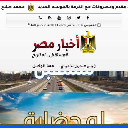
روفات حج القرعة بالموسم الجديد
محمد صلاح يوقع عقود ان






هـ
الخميس
6 أغسطس 2026
10:33 مـ
21 صفر 1448
مها الوكيل
رئيس التحرير التنفيذي