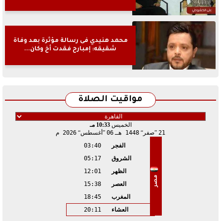
محمد هنيدي فى رسالة مؤثرة بعد وفاة
شقيقه: إمبارح فقدت أخ وكان...
مواقيت الصلاة
الخميس
10:33 مـ
21
صفر
1448 هـ
06
أغسطس
2026 م
الفجر
03:40
الشروق
05:17
الظهر
12:01
مصر
العصر
15:38
المغرب
18:45
العشاء
20:11