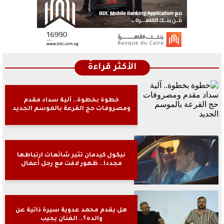
الأكثر قراءةً
خطوة بخطوة.. آلية سداد مقدم
ومصروفات حج القرعة بالموسم الجديد
نيكول كيدمان تثير شائعات ارتباطها
مجددا.. ظهور لافت مع رجل أعمال
هل يقدم محمد عدوية سيرة ذاتية عن
والده؟.. الفنان يجيب