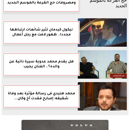
ومصروفات حج القرعة بالموسم الجديد
نيكول كيدمان تثير شائعات ارتباطها
مجددا.. ظهور لافت مع رجل أعمال
هل يقدم محمد عدوية سيرة ذاتية عن
والده؟.. الفنان يجيب
محمد هنيدي فى رسالة مؤثرة بعد وفاة
شقيقه: إمبارح فقدت أخ وكان...