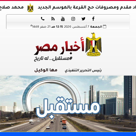
ومصروفات حج القرعة بالموسم الجديد
محمد صلاح يوقع عقود






هـ
الجمعة
7 أغسطس 2026
12:15 صـ
21 صفر 1448
مها الوكيل
رئيس التحرير التنفيذي