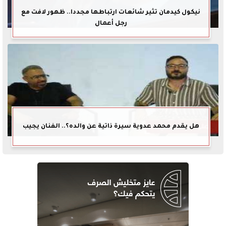
نيكول كيدمان تثير شائعات ارتباطها مجددا.. ظهور لافت مع
رجل أعمال
هل يقدم محمد عدوية سيرة ذاتية عن والده؟.. الفنان يجيب