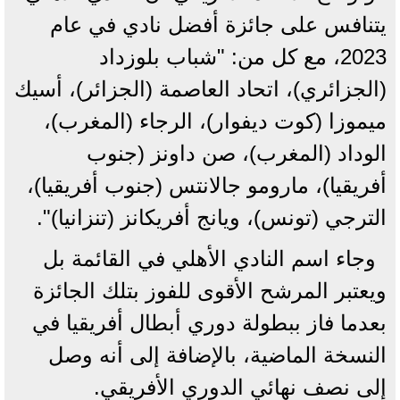
يتنافس على جائزة أفضل نادي في عام
2023، مع كل من: "شباب بلوزداد
(الجزائري)، اتحاد العاصمة (الجزائر)، أسيك
ميموزا (كوت ديفوار)، الرجاء (المغرب)،
الوداد (المغرب)، صن داونز (جنوب
أفريقيا)، مارومو جالانتس (جنوب أفريقيا)،
الترجي (تونس)، ويانج أفريكانز (تنزانيا)".
وجاء اسم النادي الأهلي في القائمة بل
ويعتبر المرشح الأقوى للفوز بتلك الجائزة
بعدما فاز ببطولة دوري أبطال أفريقيا في
النسخة الماضية، بالإضافة إلى أنه وصل
إلى نصف نهائي الدوري الأفريقي.