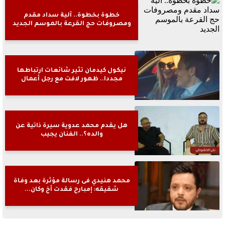
خطوة بخطوة.. آلية سداد مقدم
ومصروفات حج القرعة بالموسم الجديد
نيكول كيدمان تثير شائعات ارتباطها
مجددا.. ظهور لافت مع رجل أعمال
هل يقدم محمد عدوية سيرة ذاتية عن
والده؟.. الفنان يجيب
محمد هنيدي فى رسالة مؤثرة بعد وفاة
شقيقه: إمبارح فقدت أخ وكان...