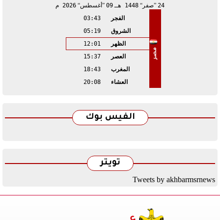
24
صفر
1448 هـ
09
أغسطس
2026 م
الفجر
03:43
الشروق
05:19
الظهر
12:01
مصر
العصر
15:37
المغرب
18:43
العشاء
20:08
الفيس بوك
تويتر
Tweets by akhbarmsrnews