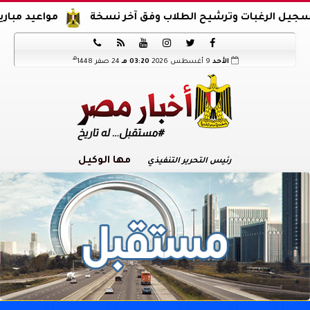
مواعيد مباريات اليوم






هـ
الأحد
9 أغسطس 2026
03:20 مـ
24 صفر 1448
مها الوكيل
رئيس التحرير التنفيذي