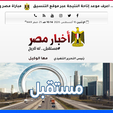
وعد إتاحة النتيجة عبر موقع التنسيق
مباراة مصر والدنمارك..






هـ
الإثنين
10 أغسطس 2026
10:14 صـ
25 صفر 1448
مها الوكيل
رئيس التحرير التنفيذي