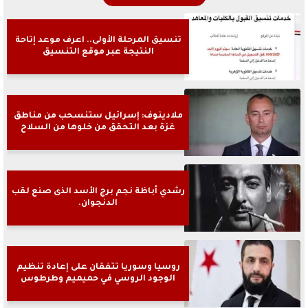
تنسيق المرحلة الأولى.. اعرف موعد إتاحة
النتيجة عبر موقع التنسيق
ملادينوف: إسرائيل ستنسحب من مناطق
غزة بعد التحقق من خلوها من السلاح
رشدي أباظة نجم برج الأسد الذى صنع لقب
الدنجوان.
روسيا وسوريا تتفقان على إعادة تنظيم
الوجود الروسي في حميميم وطرطوس