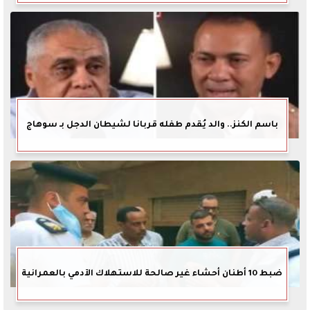
باسم الكنز.. والد يُقدم طفله قربانا لشيطان الدجل بـ سوهاج
ضبط 10 أطنان أحشاء غير صالحة للاستهلاك الآدمي بالعمرانية