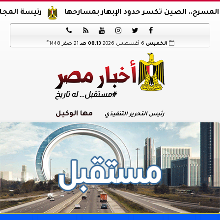
لصين تكسر حدود الإبهار بمسارحها
رئيسة المجلس القومي ل






هـ
الخميس
6 أغسطس 2026
08:13 صـ
21 صفر 1448
مها الوكيل
رئيس التحرير التنفيذي