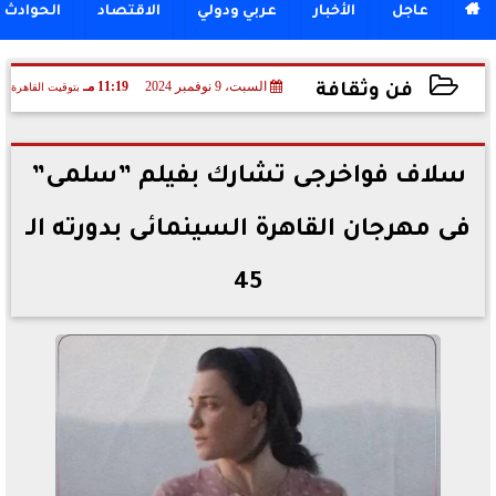

عاجل
الأخبار
عربي ودولي
الاقتصاد
الحوادث
السبت، 9 نوفمبر 2024
11:19 مـ
بتوقيت القاهرة
فن وثقافة
2024-11-09 23:19:43
سلاف فواخرجى تشارك بفيلم ”سلمى”
فى مهرجان القاهرة السينمائى بدورته الـ
45