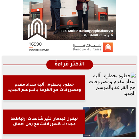
الأكثر قراءةً
خطوة بخطوة.. آلية سداد مقدم
ومصروفات حج القرعة بالموسم الجديد
نيكول كيدمان تثير شائعات ارتباطها
مجددا.. ظهور لافت مع رجل أعمال