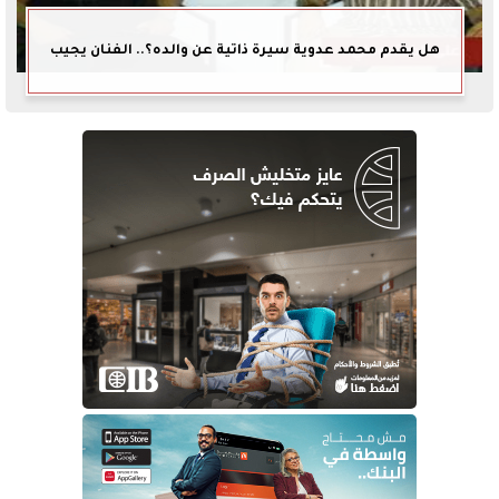
هل يقدم محمد عدوية سيرة ذاتية عن والده؟.. الفنان يجيب