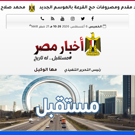
صروفات حج القرعة بالموسم الجديد
محمد صلاح يوقع عقود ا






هـ
الخميس
6 أغسطس 2026
10:26 مـ
21 صفر 1448
مها الوكيل
رئيس التحرير التنفيذي