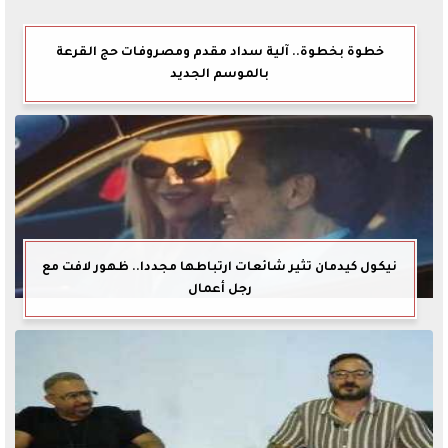
خطوة بخطوة.. آلية سداد مقدم ومصروفات حج القرعة
بالموسم الجديد
نيكول كيدمان تثير شائعات ارتباطها مجددا.. ظهور لافت مع
رجل أعمال