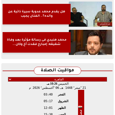
هل يقدم محمد عدوية سيرة ذاتية عن
والده؟.. الفنان يجيب
محمد هنيدي فى رسالة مؤثرة بعد وفاة
شقيقه: إمبارح فقدت أخ وكان...
مواقيت الصلاة
الخميس
10:26 مـ
21
صفر
1448 هـ
06
أغسطس
2026 م
الفجر
03:40
الشروق
05:17
الظهر
12:01
مصر
العصر
15:38