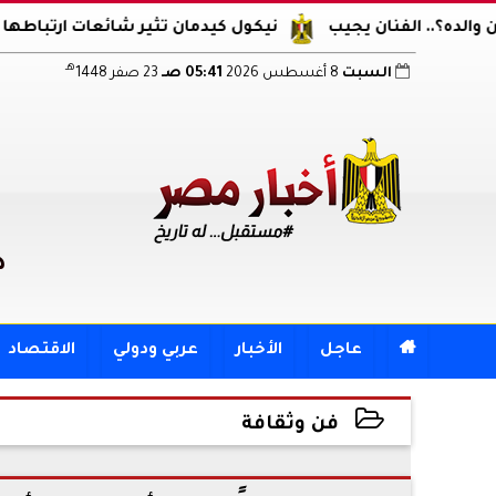
فنان يجيب
نيكول كيدمان تثير شائعات ارتباطها مجددا.. ظه
هـ
السبت
8 أغسطس 2026
05:41 صـ
23 صفر 1448
د

عاجل
الأخبار
عربي ودولي
الاقتصاد
فن وثقافة
2026-03-15 21:03:52