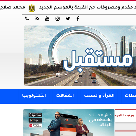
وفات حج القرعة بالموسم الجديد
محمد صلاح يوقع عقود انت






فظات
المرأة والصحة
المقالات
التكنولوجيا
بتوقيت القاهرة