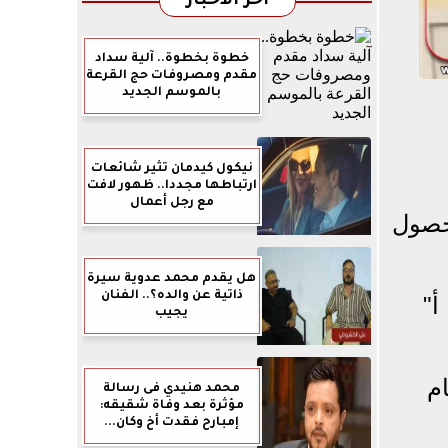
آخر الأخبار
خطوة بخطوة.. آلية سداد
مقدم ومصروفات حج القرعة
بالموسم الجديد
نيكول كيدمان تثير شائعات
ارتباطها مجددا.. ظهور لافت
مع رجل أعمال
لحصول
هل يقدم محمد عدوية سيرة
ذاتية عن والده؟.. الفنان
أ"
يجيب
م
محمد هنيدي فى رسالة
مؤثرة بعد وفاة شقيقه:
إمبارح فقدت أخ وكان...