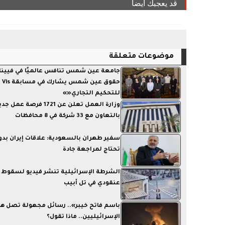
قد يعجبك ايضا
موضوعات متعلقة
جامعة عين شمس تنافس عالميًا في فيينا.
حقوق
للتحكيم التجاري«»
وزارة العمل تعلن عن 1721 فرصة عمل
بالتعاون مع 33 شركة في 8 محافظات
سفير طهران بالسعودية: علاقات إيران بدو
تحتاج لمراجعة جادة
الشرطة الإسرائيلية تنشر فيديو لسقوط 
عنقودي في تل أبيب
باسم فاتح خيبر».. رسائل مجهولة تصل ه
الإسرائيليين.. ماذا تقول؟