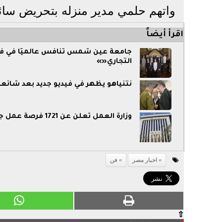
واتهم حلمي مدير منزله بتحريض سائ
اقرأ أيضاً
التجاري«»
نتنياهو يظهر في فيديو جديد بعد شائعات
وزارة العمل تعلن عن 1721 فرصة عمل جديدة بالتعاون مع 33 شركة في 8 محافظات
اخبار مصر
فن
⇧