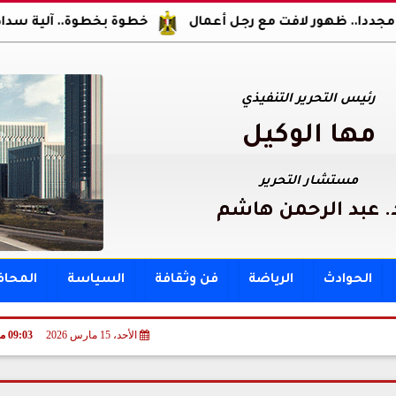
ور لافت مع رجل أعمال
خطوة بخطوة.. آلية سداد مقدم ومصر
رئيس التحرير التنفيذي
مها الوكيل
مستشار التحرير
. عبد الرحمن هاشم
الحوادث
الرياضة
فن وثقافة
السياسة
المحا
الأحد، 15 مارس 2026
09:03 مـ