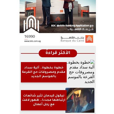
الأكثر قراءةً
خطوة بخطوة.. آلية سداد
مقدم ومصروفات حج القرعة
بالموسم الجديد
نيكول كيدمان تثير شائعات
ارتباطها مجددا.. ظهور لافت
مع رجل أعمال