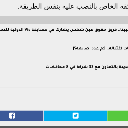
قه الخاص بالنصب عليه بنفس الطريقة.
جامعة عين شمس تنافس عالميًا في فيينا.. فريق حقوق عين شمس يشارك في مسابق
 اغتياله.. كم عدد أصابعه؟|