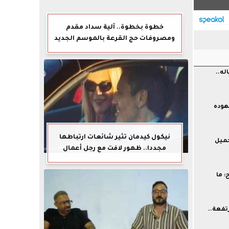
خطوة بخطوة.. آلية سداد مقدم
ومصروفات حج القرعة بالموسم الجديد
له..
هوده
نيكول كيدمان تثير شائعات ارتباطها
جميل
مجددا.. ظهور لافت مع رجل أعمال
 ما
فعة..