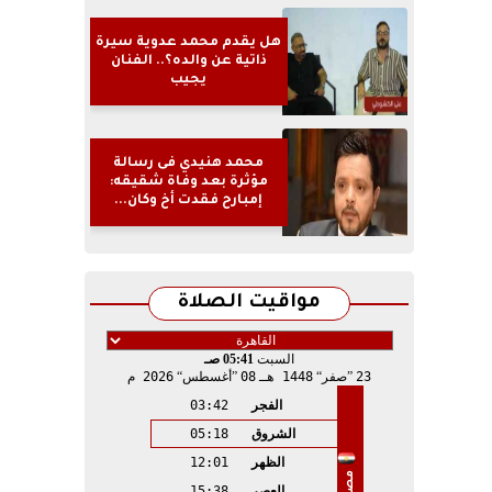
هل يقدم محمد عدوية سيرة
ذاتية عن والده؟.. الفنان
يجيب
محمد هنيدي فى رسالة
مؤثرة بعد وفاة شقيقه:
إمبارح فقدت أخ وكان...
مواقيت الصلاة
السبت
05:41 صـ
23
صفر
1448 هـ
08
أغسطس
2026 م
الفجر
03:42
الشروق
05:18
الظهر
12:01
مصر
العصر
15:38