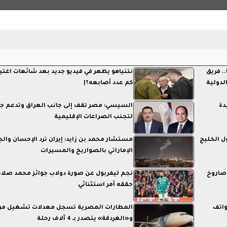
. فريق
نتنياهو يظهر في فيديو جديد بعد شائعات اغتيا
 عين شمس يشارك في مسابقة Vis الدولية
كم عدد أصابعه؟|
 جديدة
السيسي: مصر تقف إلى جانب العراق وتدعم ج
لتجنب الصراعات الإقليمية
ل الخليج
مستشار محمد بن زايد: إيران ترد الإحسان وال
الإماراتي بالصواريخ والمسيرات
صاروخ
نجم ليفربول عن صورة دولاب جوائز محمد صلاح:
حققه أمر استثنائي
واتف
المطارات المصرية تسجل معدلات تشغيل مرت
و«الغردقة» يتصدر بـ 4 آلاف رحلة