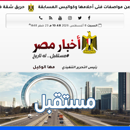
ت فتى أحلامها وكواليس المسابقة
حريق شقة في الدرب ال






هـ
السبت
8 أغسطس 2026
10:48 مـ
23 صفر 1448
مها الوكيل
رئيس التحرير التنفيذي