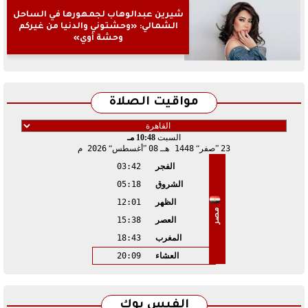
شيرين عبدالوهاب لجمهورها في الساحل
الشمالي: «وحشتوني والدنيا من غيركم
وحشة أوي»
مواقيت الصلاة
السبت
10:48 مـ
23
صفر
1448 هـ
08
أغسطس
2026 م
الفجر
03:42
الشروق
05:18
الظهر
12:01
مصر
العصر
15:38
المغرب
18:43
العشاء
20:09
الفيس بوك