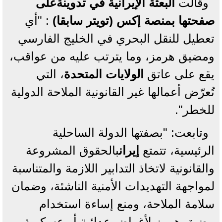
وقالت
البعثة الإيرانية في تدوينةعلى
صفحتها بمنصة إكس (تويتر سابقا)
: "أي
تعطيل للنقل البحري في الخليج الفارسي
ومضيق هرمز، وما يترتب عليه من عواقب،
يقع على عاتق
الولايات المتحدة
، التي
تُعرّض أعمالها غير القانونية الملاحة الدولية
للخطر".
وتابعت: "بصفتها الدولة الساحلية
الرئيسية، تتمتع
إيران
بالحقوق المشروعة
والقانونية لاتخاذ التدابير اللازمة والمتناسبة
لمواجهة التهديدات الأمنية الناشئة، وضمان
سلامة الملاحة، ومنع إساءة استخدام
مضيق هرمز لأغراض عدائية أو عسكرية . .