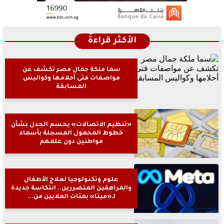
الأكثر قراءةً
سما ملكة جمال مصر تكشف عن
مواصفات فتى أحلامها وكواليس
المسابقة
«تنظيم الاتصالات» يحسم الجدل بشأن
خطوط المحمول المسجلة بأسماء
مواطنين دون علمهم
علوم وتكنولوجيا لعلاج الأطفال
والمراهقين المتضررين.. انتكاسة جديدة
لـ«ميتا» بمئات الملايين من...