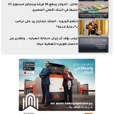
عاجل.. الدولار يرتفع 96 قرشا ويتجاوز مستوى 53
جنيها في البنك الأهلي المصري.
انتقم لأوروبا.. الملك تشارلز يرد على ترامب
بـ”دعابة لاذعة”
ترمب يؤكد أن إيران «بحالة انهيار»... وتقارير عن
«حصار طويل» (تغطية حية)