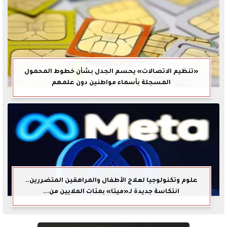
«تنظيم الاتصالات» يحسم الجدل بشأن خطوط المحمول
المسجلة بأسماء مواطنين دون علمهم
علوم وتكنولوجيا لعلاج الأطفال والمراهقين المتضررين..
انتكاسة جديدة لـ«ميتا» بمئات الملايين من...