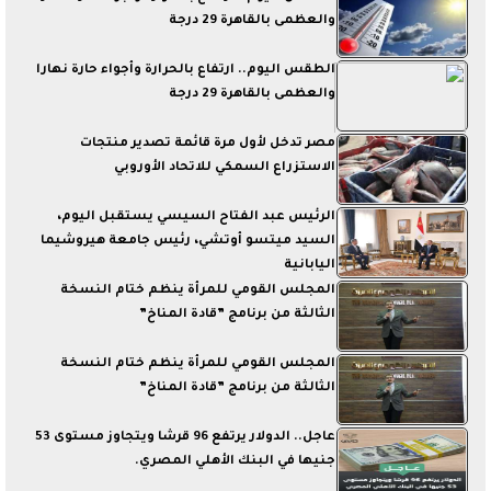
والعظمى بالقاهرة 29 درجة
الطقس اليوم.. ارتفاع بالحرارة وأجواء حارة نهارا
والعظمى بالقاهرة 29 درجة
مصر تدخل لأول مرة قائمة تصدير منتجات
الاستزراع السمكي للاتحاد الأوروبي
الرئيس عبد الفتاح السيسي يستقبل اليوم،
السيد ميتسو أوتشي، رئيس جامعة هيروشيما
اليابانية
المجلس القومي للمرأة ينظم ختام النسخة
الثالثة من برنامج ”قادة المناخ”
المجلس القومي للمرأة ينظم ختام النسخة
الثالثة من برنامج ”قادة المناخ”
عاجل.. الدولار يرتفع 96 قرشا ويتجاوز مستوى 53
جنيها في البنك الأهلي المصري.