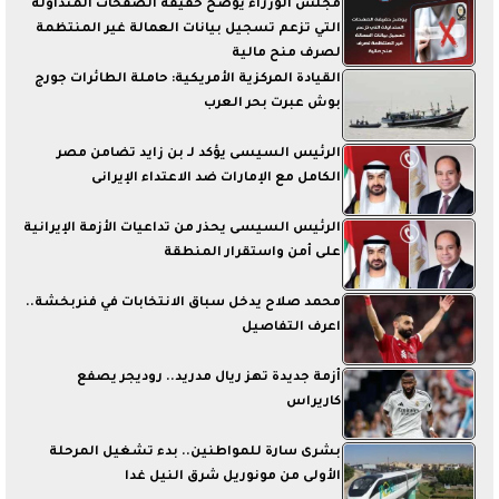
مجلس الوزراء يوضح حقيقة الصفحات المتداولة
التي تزعم تسجيل بيانات العمالة غير المنتظمة
لصرف منح مالية
القيادة المركزية الأمريكية: حاملة الطائرات جورج
بوش عبرت بحر العرب
الرئيس السيسى يؤكد لـ بن زايد تضامن مصر
الكامل مع الإمارات ضد الاعتداء الإيرانى
الرئيس السيسى يحذر من تداعيات الأزمة الإيرانية
على أمن واستقرار المنطقة
محمد صلاح يدخل سباق الانتخابات في فنربخشة..
اعرف التفاصيل
أزمة جديدة تهز ريال مدريد.. روديجر يصفع
كاريراس
بشرى سارة للمواطنين.. بدء تشغيل المرحلة
الأولى من مونوريل شرق النيل غدا