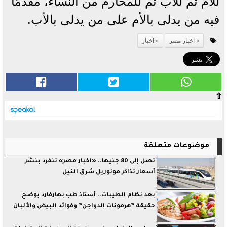
للأم ثم للأب ثم للمحارم من النساء، مقدمًا
فيه من يدلى بالأم على من يدلى بالأب.
اخبار مصر
اخيار
⇧
موضوعات متعلقة
تصل إلى 80 جنيها.. «اخبار مصر» تنفرد بنشر
أسعار تذاكر مونوريل شرق النيل
بعد نظام الطيبات.. أستاذ طب بهارفارد يوضح
حقيقة ”هرمونات الدواجن” وفوائد البيض والألبان