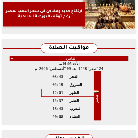
ارتفاع جديد ومفاجئ فى سعر الذهب بمصر
رغم توقف البورصة العالمية
مواقيت الصلاة
الأحد
01:05 مـ
24
صفر
1448 هـ
09
أغسطس
2026 م
الفجر
03:43
الشروق
05:19
الظهر
12:01
مصر
العصر
15:37
المغرب
18:43
العشاء
20:08