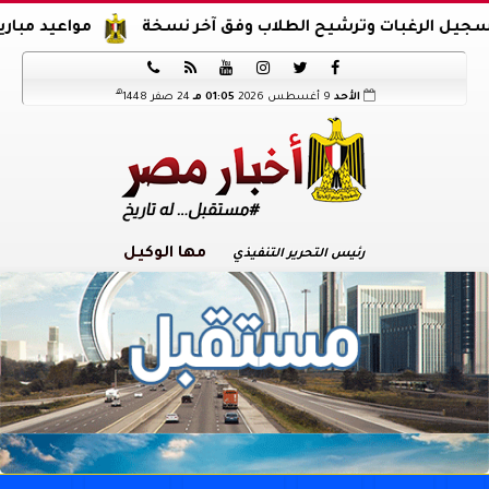
مواعيد مباريات اليوم ا






هـ
الأحد
9 أغسطس 2026
01:05 مـ
24 صفر 1448
مها الوكيل
رئيس التحرير التنفيذي