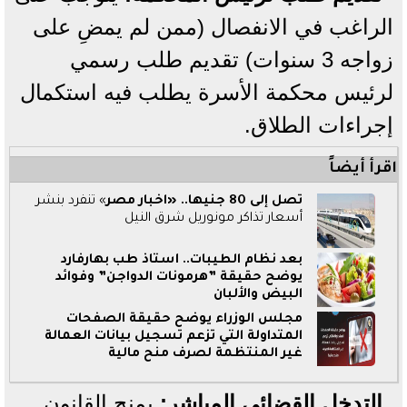
الراغب في الانفصال (ممن لم يمضِ على
زواجه 3 سنوات) تقديم طلب رسمي
لرئيس محكمة الأسرة يطلب فيه استكمال
إجراءات الطلاق.
اقرأ أيضاً
تصل إلى 80 جنيها.. «
اخبار مصر
» تنفرد بنشر
أسعار تذاكر مونوريل شرق النيل
بعد نظام الطيبات.. أستاذ طب بهارفارد
يوضح حقيقة ”هرمونات الدواجن” وفوائد
البيض والألبان
مجلس الوزراء يوضح حقيقة الصفحات
المتداولة التي تزعم تسجيل بيانات العمالة
غير المنتظمة لصرف منح مالية
التدخل القضائي المباشر:
يمنح القانون