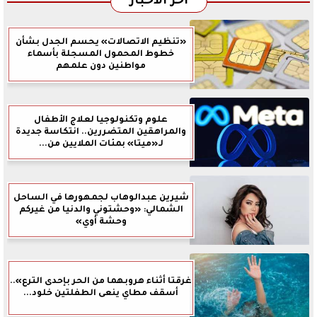
آخر الأخبار
«تنظيم الاتصالات» يحسم الجدل بشأن
خطوط المحمول المسجلة بأسماء
مواطنين دون علمهم
علوم وتكنولوجيا لعلاج الأطفال
والمراهقين المتضررين.. انتكاسة جديدة
لـ«ميتا» بمئات الملايين من...
شيرين عبدالوهاب لجمهورها في الساحل
الشمالي: «وحشتوني والدنيا من غيركم
وحشة أوي»
غرقتا أثناء هروبهما من الحر بإحدى الترع»..
أسقف مطاي ينعى الطفلتين خلود...