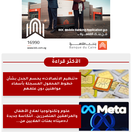
الأكثر قراءةً
«تنظيم الاتصالات» يحسم الجدل بشأن
خطوط المحمول المسجلة بأسماء
مواطنين دون علمهم
علوم وتكنولوجيا لعلاج الأطفال
والمراهقين المتضررين.. انتكاسة جديدة
لـ«ميتا» بمئات الملايين من...