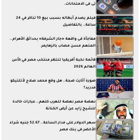
تى فى الامتحانات.
فيلم يصدم أبطاله بسبب بيع 10 تذاكر في 24
ساعة.. بالتفاصيل
مفاجأة فى واقعة «جار الشرفة» بحدائق الأهرام..
المتهم مسن مصاب بالزهايمر
قائمة نخبة أفريقيا تنتظر منتخب مصر في كأس
العالم 2026
صورة أثارت ضجة.. هل وقع محمد صلاح لأتلتيكو
مدريد؟
نهضة مصر نهضة للعرب كلهم.. عبارات خالدة
للشيخ زايد عن أرض الكنانة
سعر الدولار على مدار الساعة.. 52.67 جنيه شراء
الأخضر فى بنك مصر