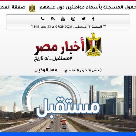
ة بأسماء مواطنين دون علمهم
صفقة العمر.. محمد صلاح ينعش خزينة






هـ
السبت
8 أغسطس 2026
07:29 مـ
23 صفر 1448
مها الوكيل
رئيس التحرير التنفيذي