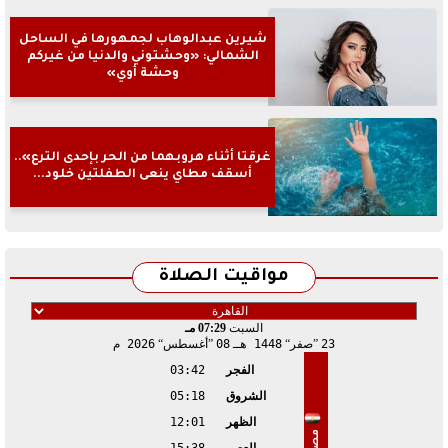
شيرين عبدالوهاب لجمهورها في الساحل
الشمالي: «وحشتوني والدنيا من غيركم
وحشة أوي»
غرقتا أثناء هروبهما من الحر بإحدى الترع»..
أسقف مطاي ينعى الطفلتين خلود...
مواقيت الصلاة
السبت
07:29 مـ
23
صفر
1448 هـ
08
أغسطس
2026 م
الفجر
03:42
الشروق
05:18
الظهر
12:01
مصر