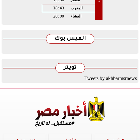
العصر
15:38
المغرب
18:43
العشاء
20:09
الفيس بوك
تويتر
Tweets by akhbarmsrnews