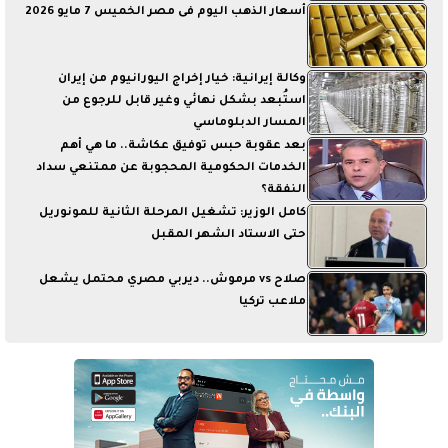
أسعار الذهب اليوم فى مصر الخميس 7 مايو 2026
وكالة إيرانية: خيار إخراج اليورانيوم من إيران
استُبعد بشكل نهائي وغير قابل للرجوع من
المسار الدبلوماسي
بعد عقوبة حبس توفيق عكاشة.. ما هي أهم
الخدمات الحكومية المحجوبة عن ممتنعي سداد
النفقة؟
كامل الوزير: تشغيل المرحلة الثانية للمونوريل
حتى الاستاد الشهر المقبل
صلاح vs مرموش.. ديربي مصري محتمل يشعل
ملاعب تركيا