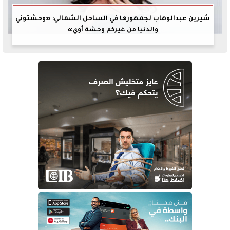
شيرين عبدالوهاب لجمهورها في الساحل الشمالي: «وحشتوني
والدنيا من غيركم وحشة أوي»