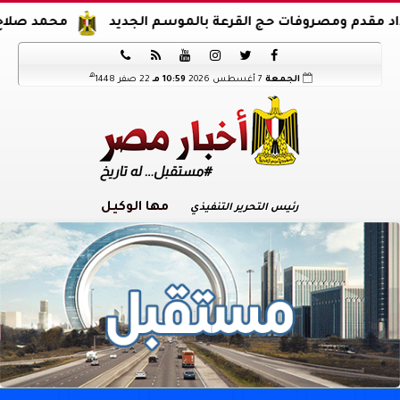
روفات حج القرعة بالموسم الجديد
محمد صلاح يوقع عقود انت






هـ
الجمعة
7 أغسطس 2026
10:59 مـ
22 صفر 1448
مها الوكيل
رئيس التحرير التنفيذي