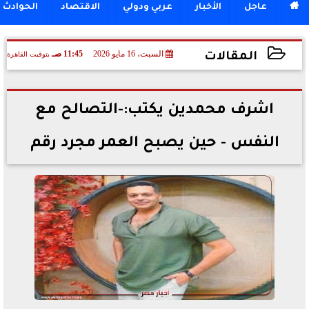

عاجل
الأخبار
عربي ودولي
الاقتصاد
الحوادث
السبت، 16 مايو 2026
11:45 صـ
بتوقيت القاهرة
المقالات
2026-05-16 11:45:44
اشرف محمدين يكتب:-التصالح مع
النفس - حين يصبح العمر مجرد رقم