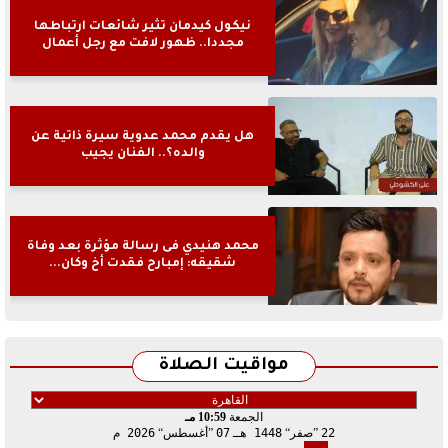
نيكول كيدمان تثير شائعات ارتباطها
مجددا.. ظهور لافت مع رجل أعمال
هل يقدم محمد عدوية سيرة ذاتية عن
والده؟.. الفنان يجيب
محمد هنيدي فى رسالة مؤثرة بعد وفاة
شقيقه: إمبارح فقدت أخ وكان...
مواقيت الصلاة
الجمعة
10:59 مـ
22
صفر
1448 هـ
07
أغسطس
2026 م