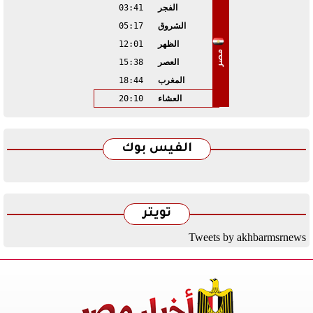
الفجر
03:41
الشروق
05:17
الظهر
12:01
مصر
العصر
15:38
المغرب
18:44
العشاء
20:10
الفيس بوك
تويتر
Tweets by akhbarmsrnews