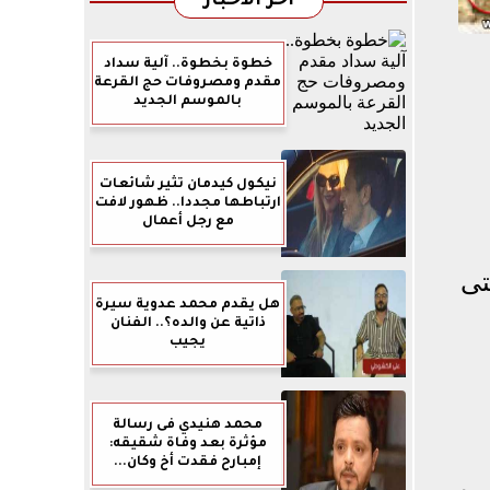
آخر الأخبار
خطوة بخطوة.. آلية سداد
مقدم ومصروفات حج القرعة
بالموسم الجديد
نيكول كيدمان تثير شائعات
ارتباطها مجددا.. ظهور لافت
مع رجل أعمال
2026، وتستمر حتى
هل يقدم محمد عدوية سيرة
ذاتية عن والده؟.. الفنان
يجيب
محمد هنيدي فى رسالة
مؤثرة بعد وفاة شقيقه:
إمبارح فقدت أخ وكان...