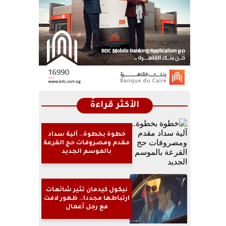
الأكثر قراءةً
خطوة بخطوة.. آلية سداد
مقدم ومصروفات حج القرعة
بالموسم الجديد
نيكول كيدمان تثير شائعات
ارتباطها مجددا.. ظهور لافت
مع رجل أعمال