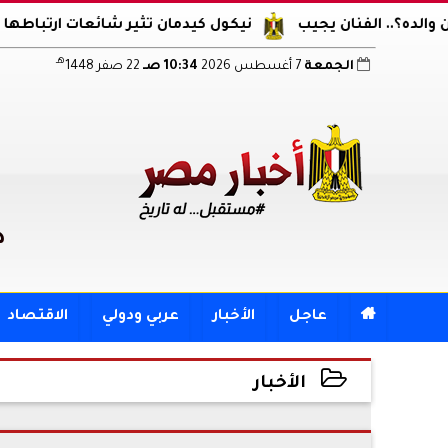
فنان يجيب
نيكول كيدمان تثير شائعات ارتباطها مجددا.. ظه
هـ
الجمعة
7 أغسطس 2026
10:34 صـ
22 صفر 1448
د

عاجل
الأخبار
عربي ودولي
الاقتصاد
الأخبار
2026-05-19 20:47:54