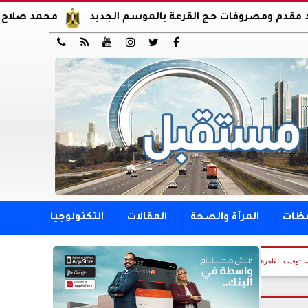
وفات حج القرعة بالموسم الجديد
محمد صلاح يوقع عقود انت






فظات
المرأة والصحة
المقالات
التكنولوجيا
بتوقيت القاهرة