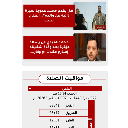
هل يقدم محمد عدوية سيرة
ذاتية عن والده؟.. الفنان
يجيب
محمد هنيدي فى رسالة
مؤثرة بعد وفاة شقيقه:
إمبارح فقدت أخ وكان...
مواقيت الصلاة
الجمعة
10:34 صـ
22
صفر
1448 هـ
07
أغسطس
2026 م
الفجر
03:41
الشروق
05:17
الظهر
12:01
مصر
العصر
15:38