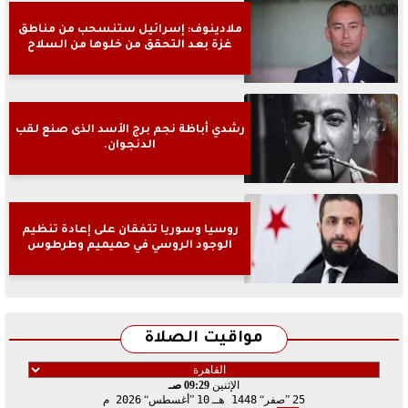
ملادينوف: إسرائيل ستنسحب من مناطق
غزة بعد التحقق من خلوها من السلاح
رشدي أباظة نجم برج الأسد الذى صنع لقب
الدنجوان.
روسيا وسوريا تتفقان على إعادة تنظيم
الوجود الروسي في حميميم وطرطوس
مواقيت الصلاة
الإثنين
09:29 صـ
25
صفر
1448 هـ
10
أغسطس
2026 م