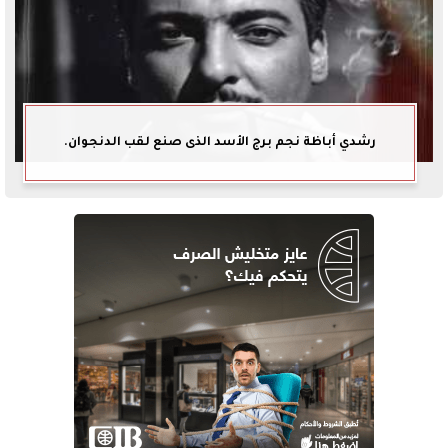
رشدي أباظة نجم برج الأسد الذى صنع لقب الدنجوان.