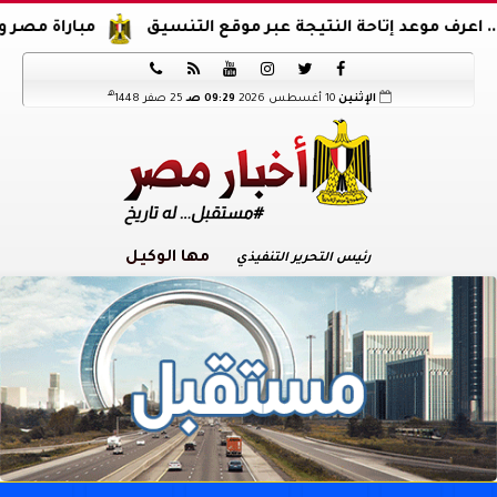
تاحة النتيجة عبر موقع التنسيق
مباراة مصر والدنمارك.. ناش






هـ
الإثنين
10 أغسطس 2026
09:29 صـ
25 صفر 1448
مها الوكيل
رئيس التحرير التنفيذي