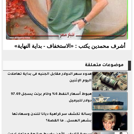
أشرف محمدين يكتب : «الاستخفاف - بداية النهاية»
موضوعات متعلقة
هدوء سعر الدولار مقابل الجنيه فى بداية تعاملات
اليوم الإثنين
هبوط أسعار النفط 6% وخام برنت يسجل 97.69
دولار للبرميل
رسالة تكشف سر كراهية ديانا للندن وسعادتها
بشهر العسل.. ما القصة؟