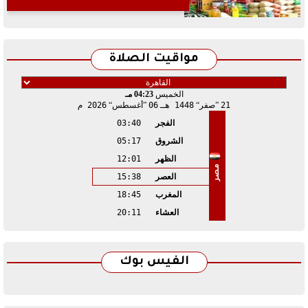
مواقيت الصلاة
الخميس
04:23 مـ
21
صفر
1448 هـ
06
أغسطس
2026 م
الفجر
03:40
الشروق
05:17
الظهر
12:01
مصر
العصر
15:38
المغرب
18:45
العشاء
20:11
الفيس بوك