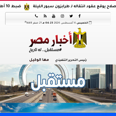
انتقاله لـ طرابزون سبور الليلة
ضبط 10 أطنان أحشاء غير صالحة للاستهلاك الآدمي بالعمرانية






هـ
الخميس
6 أغسطس 2026
04:23 مـ
21 صفر 1448
مها الوكيل
رئيس التحرير التنفيذي