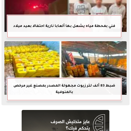
فني بمحطة مياه يشعل بها ألعابا نارية احتفالا بعيد ميلاد
ضبط 83 ألف لتر زيوت مجهولة المصدر بمصنع غير مرخص
بالمنوفية