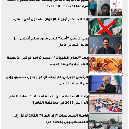
سبوبة اللايف.. الأمن يضبط صانعة محتوى ادعت
قرابتها لقيادات بالداخلية
إيطاليا تحذر أوروبا: الإخوان يهددون أمن القارة
علي قاسم: ”أسد” ليس مجرد فيلم أكشن.. بل
عالم إنساني كامل
بعد ”نظام الطيبات”.. مصر تواجه فوضى الأنظمة
الغذائية بطريقة جديدة
الرئيس الإيراني: لم يتخذ أي قرار بدون تنسيق وإذن
من المرشد الأعلى
رابط الاستعلام عن نتيجة امتحانات نهاية العام
الدراسي 2026 في محافظة القاهرة
قافلة المساعدات ”زاد العزة” الـ202 تدخل إلى
الفلسطينيين بقطاع غزة