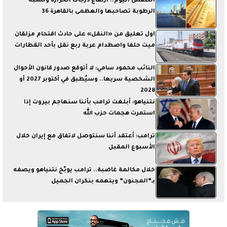
الطقس اليوم.. ارتفاع درجات الحرارة ونسبة
الرطوبة تصاحبها والعظمى بالقاهرة 36
اول تعليق من «النقل» على حادث اقتحام مزلقان
ميت حلفا واصطدام عربة ربع نقل بأحد القطارات
النائب محمود سامي: لا أتوقع صدور قانون الأحوال
الشخصية سريعا.. وسيُطبق في أكتوبر 2027 أو
2028
نتنياهو: أبلغت ترامب بأننا سنهاجم بيروت إذا
استمرت هجمات حزب الله
ترامب: أعتقد أننا سنتوصل لاتفاق مع إيران خلال
الأسبوع المقبل
خلال مكالمة غاضبة.. ترامب يوبّخ نتنياهو ويصفه
بـ”المجنون” ويتهمه بنكران الجميل