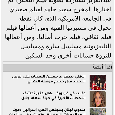
اختارها المخرج سعيد حامد لفيلم صعيدي
في الجامعه الامريكيه الذي كان نقطه
تحول في مسيرتها الفنيه ومن أعمالها فيلم
فيلم ثقافي، فيلم حرب أطاليا، ومن أعمالها
التليفزيونية مسلسل سارة ومسلسل
للثروة حسابات أخري وحد السكين
اقرأ أيضاً
الأهلي ينتظر رد حسين الشحات على عرض
التجديد قبل حسم موقفه النهائي
دخلت في غيبوبة.. نهال عنبر تكشف
اللحظات الأخيرة في حياة سهام جلال
مندوب لبنان بمجلس الأمن: إسرائيل دمرت