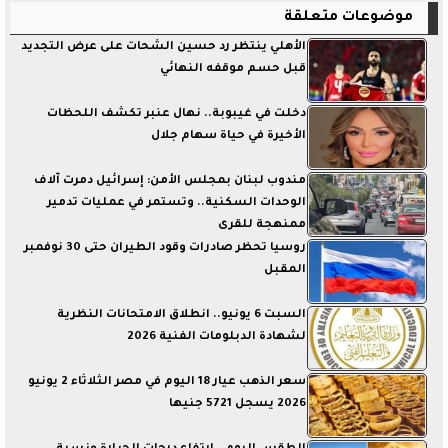
موضوعات متعلقة
الأهلي ينتظر رد حسين الشحات على عرض التجديد
قبل حسم موقفه النهائي
دخلت في غيبوبة.. نهال عنبر تكشف اللحظات
الأخيرة في حياة سهام جلال
مندوب لبنان بمجلس الأمن: إسرائيل دمرت آلاف
الوحدات السكنية.. وتستمر في عمليات تدمير
ممنهجة للقرى
روسيا تحظر صادرات وقود الطيران حتى 30 نوفمبر
المقبل
السبت 6 يونيو.. انطلاق الامتحانات النظرية
لشهادة الدبلومات الفنية 2026
سعر الذهب عيار 18 اليوم في مصر الثلاثاء 2 يونيو
2026 يسجل 5721 جنيها