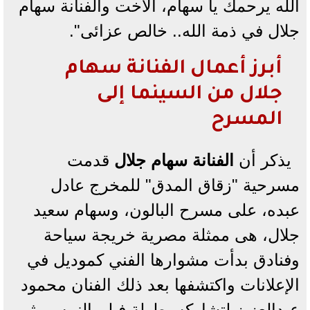
الله يرحمك يا سهام، الأخت والفنانة سهام
جلال في ذمة الله.. خالص عزائى".
أبرز أعمال الفنانة سهام
جلال من السينما إلى
المسرح
يذكر أن
الفنانة سهام جلال
قدمت
مسرحية "زقاق المدق" للمخرج عادل
عبده، على مسرح البالون، وسهام سعيد
جلال، هى ممثلة مصرية خريجة سياحة
وفنادق بدأت مشوارها الفني كموديل في
الإعلانات واكتشفها بعد ذلك الفنان محمود
عبدالعزيز لتشاركه بطولة فيلم النمس، ثم