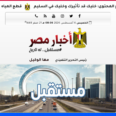
ليك قد تأثيرك وخليك في السليم
قطع المياه عن 8 مناطق بحلوان السبت المقبل لمدة 3 ساعات






هـ
الخميس
6 أغسطس 2026
08:06 مـ
21 صفر 1448
مها الوكيل
رئيس التحرير التنفيذي