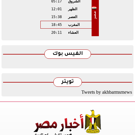
الشروق
05:17
الظهر
12:01
مصر
العصر
15:38
المغرب
18:45
العشاء
20:11
الفيس بوك
تويتر
Tweets by akhbarmsrnews