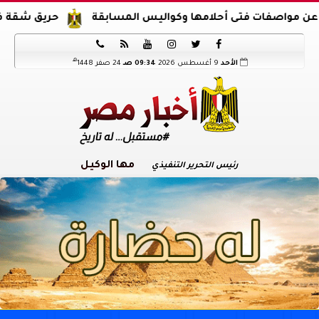
ى أحلامها وكواليس المسابقة
حريق شقة في الدرب الأحمر






هـ
الأحد
9 أغسطس 2026
09:34 صـ
24 صفر 1448
مها الوكيل
رئيس التحرير التنفيذي