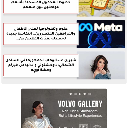
خطوط المحمول المسجلة بأسماء
مواطنين دون علمهم
علوم وتكنولوجيا لعلاج الأطفال
والمراهقين المتضررين.. انتكاسة جديدة
لـ«ميتا» بمئات الملايين من...
شيرين عبدالوهاب لجمهورها في الساحل
الشمالي: «وحشتوني والدنيا من غيركم
وحشة أوي»