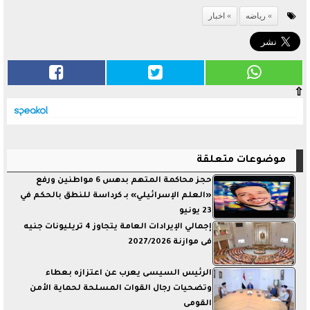
رياضه
اخبار
⇧
موضوعات متعلقة
حجز محاكمة المتهم بدهس 6 مواطنين ورفع
«العلم الإسرائيلي» بـ كرداسة للنطق بالحكم في
23 يونيو
إجمالي الإيرادات العامة يتجاوز 4 تريليونات جنيه
فى موازنة 2027/2026
الرئيس السيسى يعرب عن اعتزازه بعطاء
وتضحيات رجال القوات المسلحة لحماية الأمن
القومى