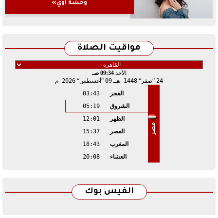
وحشة أوي»
مواقيت الصلاة
الأحد
09:34 صـ
24
صفر
1448 هـ
09
أغسطس
2026 م
الفجر
03:43
الشروق
05:19
الظهر
12:01
مصر
العصر
15:37
المغرب
18:43
العشاء
20:08
الفيس بوك