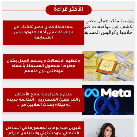
الأكثر قراءةً
سما ملكة جمال مصر تكشف عن
مواصفات فتى أحلامها وكواليس
المسابقة
«تنظيم الاتصالات» يحسم الجدل بشأن
خطوط المحمول المسجلة بأسماء
مواطنين دون علمهم
علوم وتكنولوجيا لعلاج الأطفال
والمراهقين المتضررين.. انتكاسة جديدة
لـ«ميتا» بمئات الملايين من...
شيرين عبدالوهاب لجمهورها في الساحل
الشمالي: «وحشتوني والدنيا من غيركم