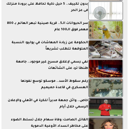
بدون تكييف.. 5 حيل ذكية تحافظ على برودة منزلك
فى عز الحر
سر الحيوانات الـ5.. قرية صينية تبهر العالم بـ 800
معمر فوق الـ100 عام
الحكومة عن زيادة المعاشات في يوليو: النسبة
المتوقعة تتطلب تشريعاً
نفي رسمي لإغلاق مسرح غير موجود.. جامعة
طنطا ترد على الشائعات
رغم سقوط الأسد.. موسكو توسع نفوذها
العسكري في قاعدة حميميم
خاص.. وائل جمعة مديراً للكرة في الأهلي والإعلان
الرسمي خلال أيام
القاتل الصامت: وفاة سهام جلال تسلط الضوء
على مخاطر انسداد الأوعية الدموية