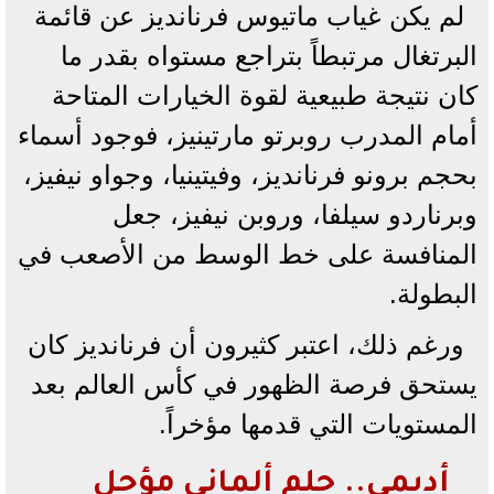
لم يكن غياب ماتيوس فرنانديز عن قائمة
البرتغال مرتبطاً بتراجع مستواه بقدر ما
كان نتيجة طبيعية لقوة الخيارات المتاحة
أمام المدرب روبرتو مارتينيز، فوجود أسماء
بحجم برونو فرنانديز، وفيتينيا، وجواو نيفيز،
وبرناردو سيلفا، وروبن نيفيز، جعل
المنافسة على خط الوسط من الأصعب في
البطولة.
ورغم ذلك، اعتبر كثيرون أن فرنانديز كان
يستحق فرصة الظهور في كأس العالم بعد
المستويات التي قدمها مؤخراً.
أديمي.. حلم ألماني مؤجل