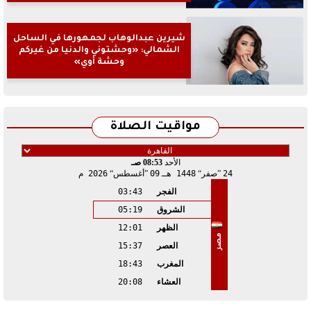
شيرين عبدالوهاب لجمهورها في الساحل
الشمالي: «وحشتوني والدنيا من غيركم
وحشة أوي»
مواقيت الصلاة
الأحد
08:53 صـ
24
صفر
1448 هـ
09
أغسطس
2026 م
الفجر
03:43
الشروق
05:19
الظهر
12:01
مصر
العصر
15:37
المغرب
18:43
العشاء
20:08