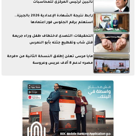
نائبين لرئيس المركزى للمحاسبات
رابط نتيجة الشهادة الإعدادية 2026 بالجيزة..
استعلم برقم الجلوس فور اعتمادها
التحقيقات: التصدى لاختطاف طفل وراء جريمة
قتل شاب وتقطيع جثته بأبو النمرس
مايا مرسى تعلن إطلاق النسخة الثانية من «فرحة
مصر» لدعم 8 آلاف عريس وعروسة