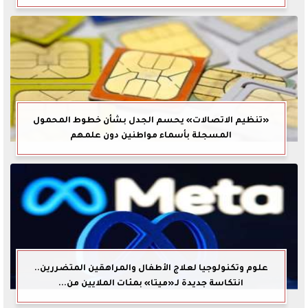
«تنظيم الاتصالات» يحسم الجدل بشأن خطوط المحمول
المسجلة بأسماء مواطنين دون علمهم
علوم وتكنولوجيا لعلاج الأطفال والمراهقين المتضررين..
انتكاسة جديدة لـ«ميتا» بمئات الملايين من...