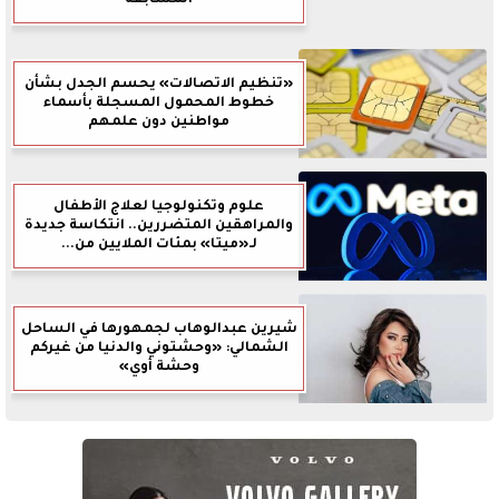
«تنظيم الاتصالات» يحسم الجدل بشأن
خطوط المحمول المسجلة بأسماء
مواطنين دون علمهم
علوم وتكنولوجيا لعلاج الأطفال
والمراهقين المتضررين.. انتكاسة جديدة
لـ«ميتا» بمئات الملايين من...
شيرين عبدالوهاب لجمهورها في الساحل
الشمالي: «وحشتوني والدنيا من غيركم
وحشة أوي»