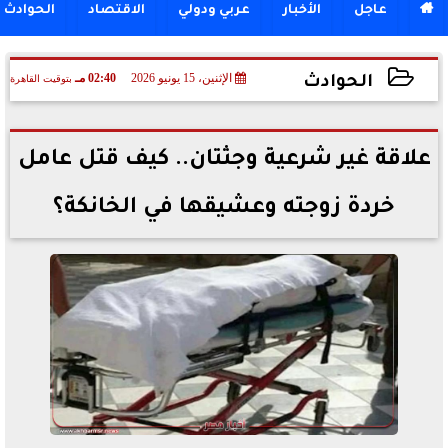

عاجل
الأخبار
عربي ودولي
الاقتصاد
الحوادث
الإثنين، 15 يونيو 2026
02:40 مـ
بتوقيت القاهرة
الحوادث
2026-06-15 14:40:54
علاقة غير شرعية وجثتان.. كيف قتل عامل
خردة زوجته وعشيقها في الخانكة؟