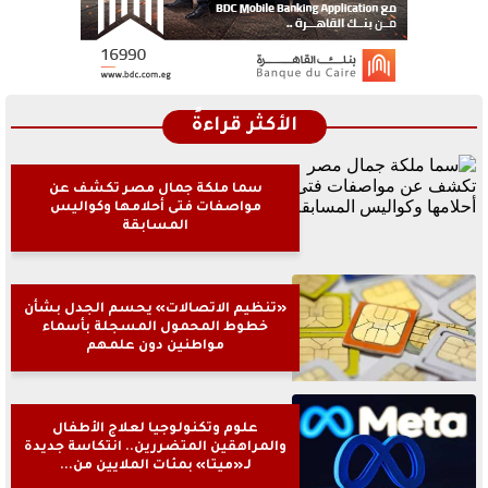
الأكثر قراءةً
سما ملكة جمال مصر تكشف عن
مواصفات فتى أحلامها وكواليس
المسابقة
«تنظيم الاتصالات» يحسم الجدل بشأن
خطوط المحمول المسجلة بأسماء
مواطنين دون علمهم
علوم وتكنولوجيا لعلاج الأطفال
والمراهقين المتضررين.. انتكاسة جديدة
لـ«ميتا» بمئات الملايين من...