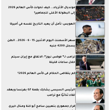
مونديال الأثرياء... كيف تحولت كأس العالم 2026
إلى البطولة الأغلى للجماهير؟
العويس: نأمل أن يعيد التاريخ نفسه في أميركا
سعر الأسمنت اليوم الاثنين 15 - 6 - 2026.. الطن
يسجل 4200 جنيه
ترامب لـ” فوكس نيوز”: الاتفاق مع إيران سيتم
خلال ساعات قليلة
كم يتقاضى الحكام فى كأس العالم 2026؟
الرئيس السيسى يشارك بقمة G7 بفرنسا ويعقد
لقاء ثنائيًا مع ترامب
قرار جمهورى بتعيين سامح أبو كنة ومنال خيرى