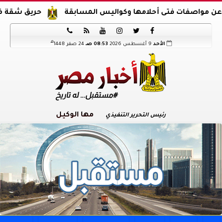
فتى أحلامها وكواليس المسابقة
حريق شقة في الدرب الأ






هـ
الأحد
9 أغسطس 2026
08:53 صـ
24 صفر 1448
مها الوكيل
رئيس التحرير التنفيذي