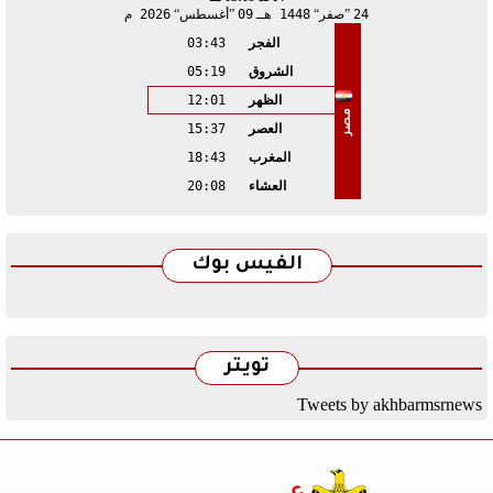
24
صفر
1448 هـ
09
أغسطس
2026 م
الفجر
03:43
الشروق
05:19
الظهر
12:01
مصر
العصر
15:37
المغرب
18:43
العشاء
20:08
الفيس بوك
تويتر
Tweets by akhbarmsrnews