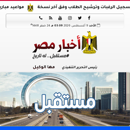
مواعيد مباريات اليو






هـ
الأحد
9 أغسطس 2026
03:09 مـ
24 صفر 1448
مها الوكيل
رئيس التحرير التنفيذي