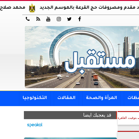
وفات حج القرعة بالموسم الجديد
محمد صلاح يوقع عقود انت






فظات
المرأة والصحة
المقالات
التكنولوجيا
قد يعجبك ايضا
بتوقيت القاهرة