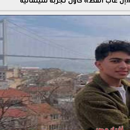
«إن غاب القط» كأول تجربة سينمائية