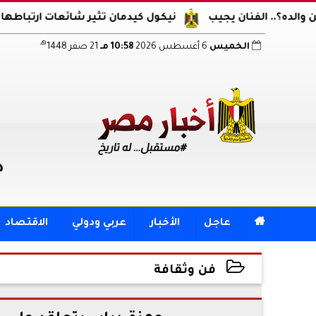
فنان يجيب
نيكول كيدمان تثير شائعات ارتباطها مجددا.. ظه
هـ
الخميس
6 أغسطس 2026
10:58 مـ
21 صفر 1448
د

عاجل
الأخبار
عربي ودولي
الاقتصاد
فن وثقافة
2025-04-17 21:26:04