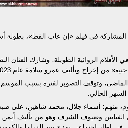
 المشاركة في فيلم «إن غاب القط»، بطولة أس
ي الأفلام الروائية الطويلة. وشارك الفنان ال
ه» من إخراج وتأليف عمرو سلامة عام 2023.
ر الماضي، وتوقف التصوير لفترة بسبب الموسم
الشهر الحالي.
م، منهم: أسماء جلال، محمد شاهين، على صب
 الفنانين وضيوف الشرف وهو من تأليف أيمن و
في إطار اجتماعي يمزج بين الدراما والكوميدي