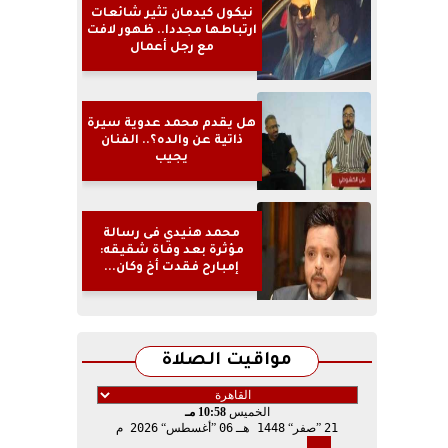
نيكول كيدمان تثير شائعات
ارتباطها مجددا.. ظهور لافت
مع رجل أعمال
هل يقدم محمد عدوية سيرة
ذاتية عن والده؟.. الفنان
يجيب
محمد هنيدي فى رسالة
مؤثرة بعد وفاة شقيقه:
إمبارح فقدت أخ وكان...
مواقيت الصلاة
الخميس
10:58 مـ
21
صفر
1448 هـ
06
أغسطس
2026 م