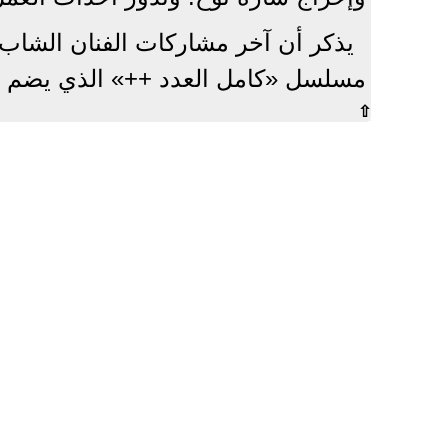
مسلسل «كامل العدد ++» الذي يضم نخ
⇧