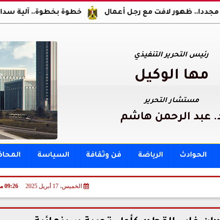
ور لافت مع رجل أعمال
خطوة بخطوة.. آلية سداد مقدم ومصر
رئيس التحرير التنفيذي
مها الوكيل
مستشار التحرير
. عبد الرحمن هاشم
الحوادث
الرياضة
فن وثقافة
السياسة
المحا
الخميس، 17 أبريل 2025
09:26 مـ