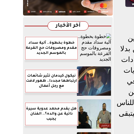
آخر الأخبار
ين
خطوة بخطوة.. آلية سداد
بدلا
مقدم ومصروفات حج القرعة
بالموسم الجديد
دات
يات
نيكول كيدمان تثير شائعات
في
ارتباطها مجددا.. ظهور لافت
مع رجل أعمال
ن
للناس
هل يقدم محمد عدوية سيرة
تبقى
ذاتية عن والده؟.. الفنان
يجيب