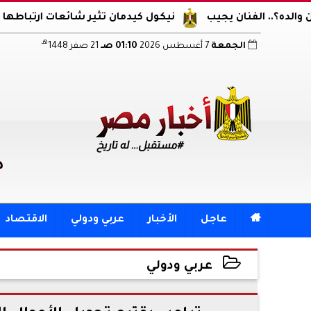
نان يجيب
نيكول كيدمان تثير شائعات ارتباطها مجددا.. ظهو
هـ
الجمعة
7 أغسطس 2026
01:10 صـ
21 صفر 1448
د

عاجل
الأخبار
عربي ودولي
الاقتصاد
عربي ودولي
2025-11-08 19:33:45