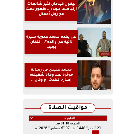
نيكول كيدمان تثير شائعات
ارتباطها مجددا.. ظهور لافت
مع رجل أعمال
هل يقدم محمد عدوية سيرة
ذاتية عن والده؟.. الفنان
يجيب
محمد هنيدي فى رسالة
مؤثرة بعد وفاة شقيقه:
إمبارح فقدت أخ وكان...
مواقيت الصلاة
الجمعة
01:10 صـ
21
صفر
1448 هـ
07
أغسطس
2026 م