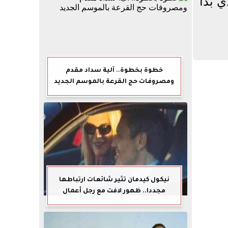
ولى لترامب بـ35 يوما، والذي بدأ
خطوة بخطوة.. آلية سداد مقدم
ومصروفات حج القرعة بالموسم الجديد
نيكول كيدمان تثير شائعات ارتباطها
مجددا.. ظهور لافت مع رجل أعمال