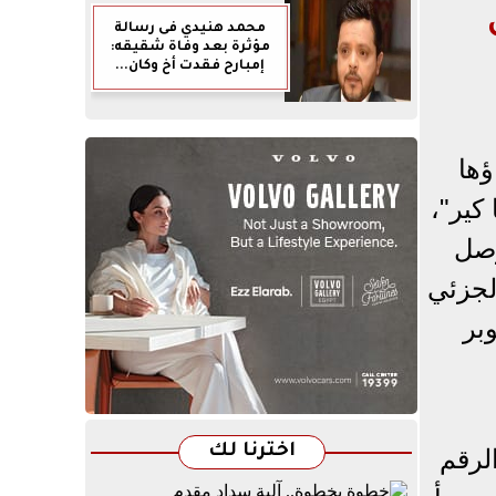
محمد هنيدي فى رسالة
مؤثرة بعد وفاة شقيقه:
إمبارح فقدت أخ وكان...
ؤها
كير"،
وصل
لجزئي
بر
اخترنا لك
لرقم