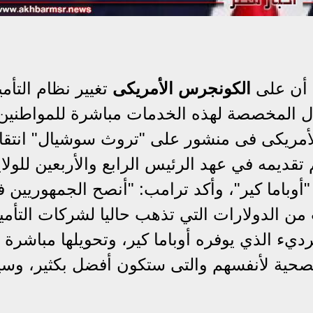
أن على
الكونجرس الأمريكى
تغيير نظام التأم
ال المخصصة لهذه الخدمات مباشرة للمواطنين 
أمريكى فى منشور على "تروث سوشيال" انتقا
تقديمه في عهد الرئيس الرابع والأربعين للولا
وباما كير"، وأكد ترامب: "أنصح الجمهوريين 
من الدولارات التي تذهب حاليا لشركات التأمي
رديء الذي يوفره أوباما كير، وتحويلها مباشرة 
الصحية لأنفسهم والتى ستكون أفضل بكثير، وسي