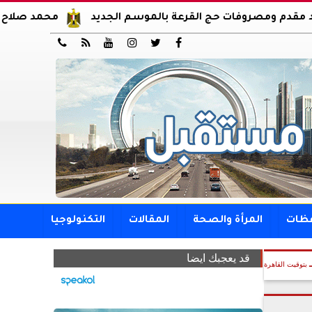
وفات حج القرعة بالموسم الجديد
محمد صلاح يوقع عقود انت






فظات
المرأة والصحة
المقالات
التكنولوجيا
قد يعجبك ايضا
بتوقيت القاهرة