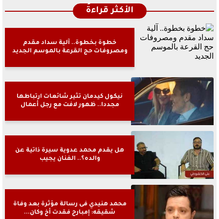
الأكثر قراءةً
خطوة بخطوة.. آلية سداد مقدم
ومصروفات حج القرعة بالموسم الجديد
نيكول كيدمان تثير شائعات ارتباطها
مجددا.. ظهور لافت مع رجل أعمال
هل يقدم محمد عدوية سيرة ذاتية عن
والده؟.. الفنان يجيب
محمد هنيدي فى رسالة مؤثرة بعد وفاة
شقيقه: إمبارح فقدت أخ وكان...