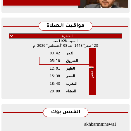
مواقيت الصلاة
السبت
11:28 صـ
23
صفر
1448 هـ
08
أغسطس
2026 م
الفجر
03:42
الشروق
05:18
الظهر
12:01
مصر
العصر
15:38
المغرب
18:43
العشاء
20:09
الفيس بوك
akhbarmsr.news1