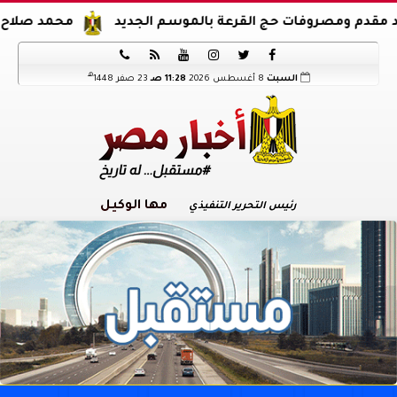
روفات حج القرعة بالموسم الجديد
محمد صلاح يوقع عقود ان






هـ
السبت
8 أغسطس 2026
11:28 صـ
23 صفر 1448
مها الوكيل
رئيس التحرير التنفيذي