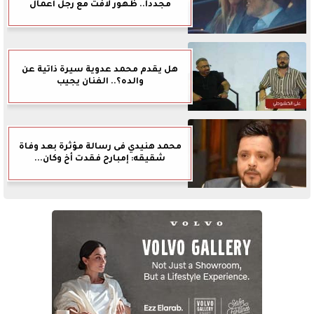
مجددا.. ظهور لافت مع رجل أعمال
هل يقدم محمد عدوية سيرة ذاتية عن
والده؟.. الفنان يجيب
محمد هنيدي فى رسالة مؤثرة بعد وفاة
شقيقه: إمبارح فقدت أخ وكان...