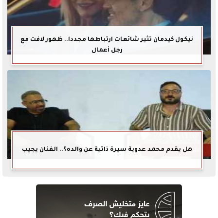
نيكول كيدمان تثير شائعات ارتباطها مجددا.. ظهور لافت مع
رجل أعمال
هل يقدم محمد عدوية سيرة ذاتية عن والده؟.. الفنان يجيب