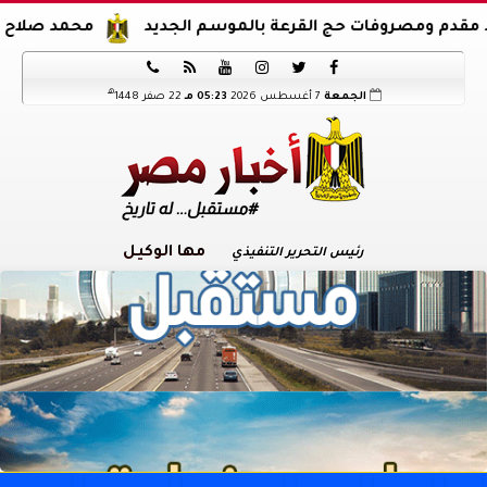
مصروفات حج القرعة بالموسم الجديد
محمد صلاح يوقع عقود 






هـ
الجمعة
7 أغسطس 2026
05:23 مـ
22 صفر 1448
مها الوكيل
رئيس التحرير التنفيذي