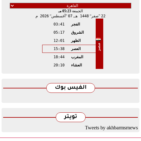
الجمعة
05:23 مـ
22
صفر
1448 هـ
07
أغسطس
2026 م
الفجر
03:41
الشروق
05:17
الظهر
12:01
مصر
العصر
15:38
المغرب
18:44
العشاء
20:10
الفيس بوك
تويتر
Tweets by akhbarmsrnews