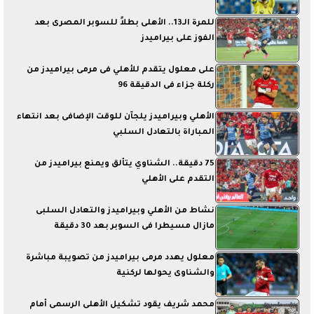
للمرة الـ13.. الأهلى بطلاً للسوبر المصرى بعد
الفوز على بيراميدز
على معلول يتقدم للأهلي فى مرمى بيراميدز من
ركلة جزاء فى الدقيقة 96
الأهلي وبيراميدز يلجآن للوقت الإضافى بعد انتهاء
المباراة بالتعادل السلبي
75 دقيقة.. الشناوي يتألق ويمنع بيراميدز من
التقدم على الأهلي
نشاط من الأهلي وبيراميدز والتعادل السلبى
مازال مسيطرا فى السوبر بعد 30 دقيقة
معلول يهدد مرمى بيراميدز من تصويبة مباشرة
والشناوى يحولها لركنية
محمد شريف يقود تشكيل الأهلى الرسمى أمام