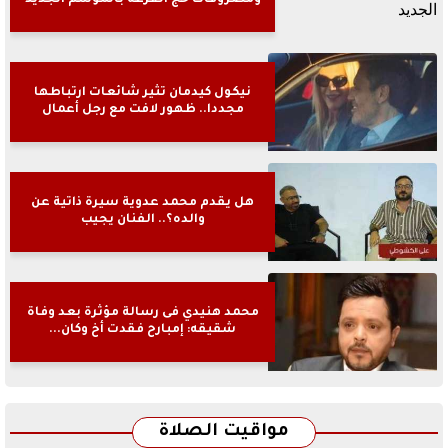
ومصروفات حج القرعة بالموسم الجديد
نيكول كيدمان تثير شائعات ارتباطها
مجددا.. ظهور لافت مع رجل أعمال
هل يقدم محمد عدوية سيرة ذاتية عن
والده؟.. الفنان يجيب
محمد هنيدي فى رسالة مؤثرة بعد وفاة
شقيقه: إمبارح فقدت أخ وكان...
مواقيت الصلاة