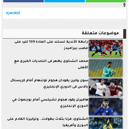
⇧
موضوعات متعلقة
رابطة الأندية تستند على المادة 109 للرد على
غضب بيراميدز
محمد الشناوى يظهر فى التحديات الكبرى مع
الأهلى
سون وكين يقودان هجوم توتنهام أمام كريستال
بالاس فى الدوري الإنجليزي
هافيرتز يقود هجوم تشيلسي أمام بورنموث في
الدوري الإنجليزي
الشناوى: فزنا بثلاث بطولات.. وتركيزنا القادم على
الدورى وأفريقيا