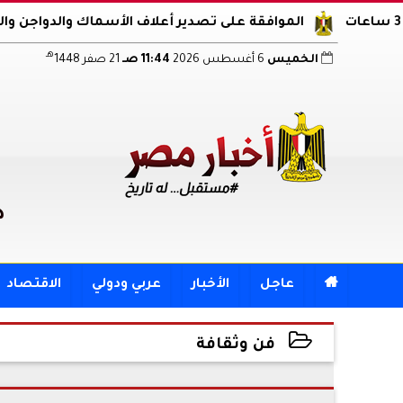
الموافقة على تصدير أعلاف الأسماك والدواجن والبيض إلى دول ع
هـ
الخميس
6 أغسطس 2026
11:44 صـ
21 صفر 1448
د

عاجل
الأخبار
عربي ودولي
الاقتصاد
فن وثقافة
2023-05-16 18:55:51