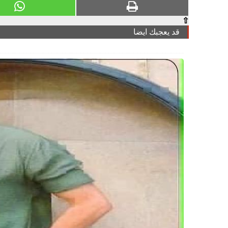
⇧
قد يعجبك ايضا