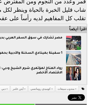
قمر وعدد من النجوم ومن المفترض عرضه يوم 17 مايو ا
شاب قليل الخبرة بالحياة وينظر لكل 
تقلب كل المفاهيم لديه رأساً على عق
اقرأ أيضاً
مصر تشارك في سوق السفر العربي بدبي 
1 سفينة بميناءي السخنة والأدبية بحمولة 2 مليون طن خلال مارس
الاقتصاد الأخضر
مندوب مبيعات
كوميدي رومانسي
أيتن عامر
دبي