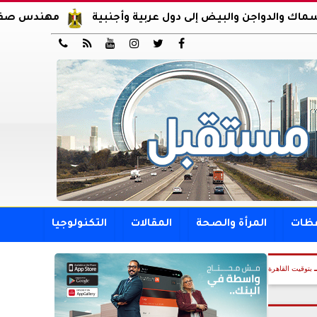
والبيض إلى دول عربية وأجنبية
مهندس صفقة محمد صلاح..






فظات
المرأة والصحة
المقالات
التكنولوجيا
بتوقيت القاهرة