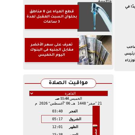
دًا في
قطع المياه عن 8 مناطق
بحلوان السبت المقبل لمدة
3 ساعات
تعرف على سعر الأخضر
صاحب
مقابل الجنيه فى البنوك
 رئيس
اليوم الخميس
وزراء
مواقيت الصلاة
الخميس
11:44 صـ
21
صفر
1448 هـ
06
أغسطس
2026 م
الفجر
03:40
الشروق
05:17
الظهر
12:01
مصر
العصر
15:38