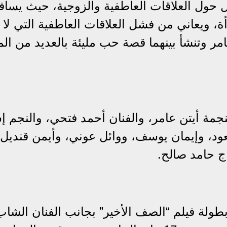
حول العلاقات العاطفية والزوجية، حيث يساف
، ويعاني من فشل العلاقات العاطفية التي لا 
امر وتنشأ بينهما قصة حب مليئة بالعديد من ال
نجمة أيتن عامر، والفنان أحمد فتحي، والنجم إ
عود، وإيمان يوسف، ووائل عوني، وأيمن قنديل،
ج حامد صالح.
بطولة فيلم “الصف الأخير” بجانب الفنان الشاب 