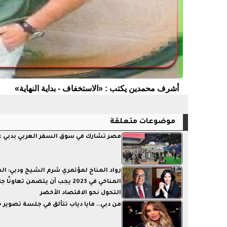
أشرف محمدين يكتب : «الاستخفاف - بداية النهاية»
موضوعات متعلقة
مصر تشارك في سوق السفر العربي بدبي غد
رواد المناخ لمؤتمري شرم الشيخ ودبي: ال
المناخي في 2023 يجب أن يتضمن تعاونً
التحول نحو الاقتصاد الأخضر
من دبي.. مايا دياب تتألق في جلسة تصوير 