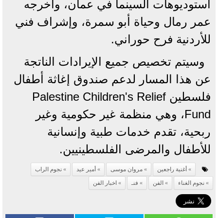
استوديوهات السينما في عمان، وأخرجه
عمر رمال وحياة أبو سمرة، وإشراف فني
للأردنية فرح حوراني.
وسيتم تخصيص جميع الإيرادات الناتجة
عن هذا المسار لدعم صندوق إغاثة أطفال
فلسطين Palestine Children's Relief
Fund، وهي منظمة غير حكومية وغير
ربحية، تقدم خدمات طبية وإنسانية
للأطفال والمرضى الفلسطينيين.
أغنية راجعين
مروان موسى
أمير عيد
نجوم الراب
نجوم الغناء
الفن
فنـ
اخبار الفن