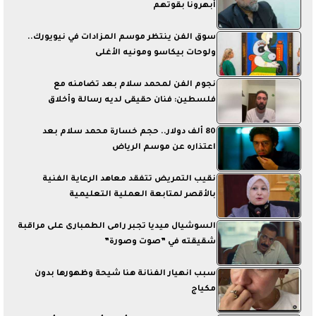
أبهرونا بقوتهم
سوق الفن ينتظر موسم المزادات في نيويورك..
ولوحات بيكاسو ومونيه الأغلى
نجوم الفن لمحمد سلام بعد تضامنه مع
فلسطين: فنان حقيقى لديه رسالة وأخلاق
80 ألف دولار.. حجم خسارة محمد سلام بعد
اعتذاره عن موسم الرياض
نقيب التمريض تتفقد معاهد الرعاية الفنية
بالأقصر لمتابعة العملية التعليمية
السوشيال ميديا تجبر رامى الطمبارى على مراقبة
شقيقته في ”صوت وصورة”
سبب انهيار الفنانة هنا شيحة وظهورها بدون
مكياج