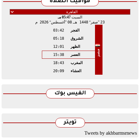
مواقيت الصلاة
السبت
05:47 مـ
23
صفر
1448 هـ
08
أغسطس
2026 م
الفجر
03:42
الشروق
05:18
الظهر
12:01
مصر
العصر
15:38
المغرب
18:43
العشاء
20:09
الفيس بوك
تويتر
Tweets by akhbarmsrnews