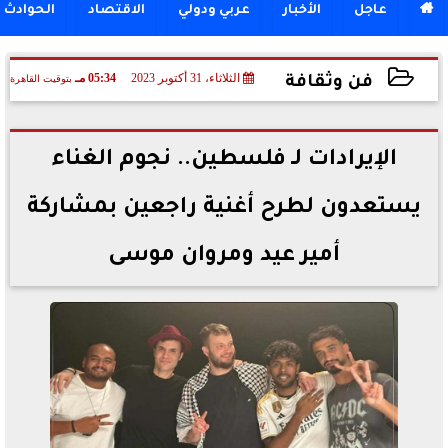

عاجل
الأخبار
عربي ودولي
الاقتصاد
الحوادث
الثلاثاء، 31 أكتوبر 2023
05:34 مـ
بتوقيت القاهرة
فن وثقافة
2023-10-31 17:34:16
الإيرادات لـ فلسطين.. نجوم الغناء
يستعدون لطرح أغنية راجعين بمشاركة
أمير عيد ومروان موسى