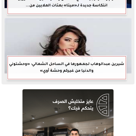
انتكاسة جديدة لـ«ميتا» بمئات الملايين من...
شيرين عبدالوهاب لجمهورها في الساحل الشمالي: «وحشتوني
والدنيا من غيركم وحشة أوي»