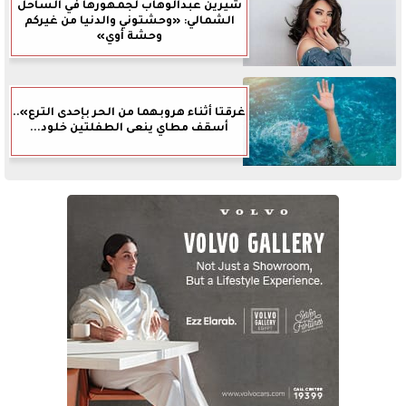
شيرين عبدالوهاب لجمهورها في الساحل
الشمالي: «وحشتوني والدنيا من غيركم
وحشة أوي»
غرقتا أثناء هروبهما من الحر بإحدى الترع»..
أسقف مطاي ينعى الطفلتين خلود...