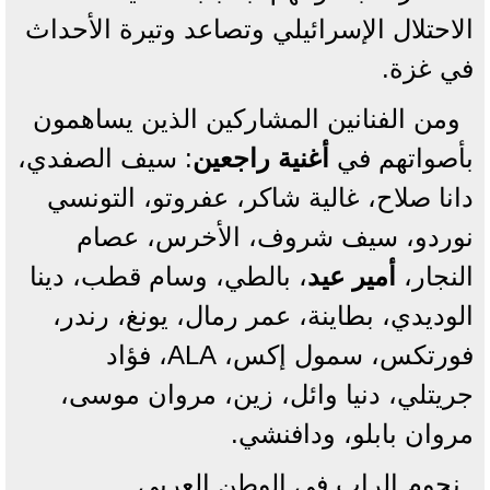
الاحتلال الإسرائيلي وتصاعد وتيرة الأحداث
في غزة.
ومن الفنانين المشاركين الذين يساهمون
بأصواتهم في
أغنية راجعين
: سيف الصفدي،
دانا صلاح، غالية شاكر، عفروتو، التونسي
نوردو، سيف شروف، الأخرس، عصام
النجار،
أمير عيد
، بالطي، وسام قطب، دينا
الوديدي، بطاينة، عمر رمال، يونغ، رندر،
فورتكس، سمول إكس، ALA، فؤاد
جريتلي، دنيا وائل، زين، مروان موسى،
مروان بابلو، ودافنشي.
نجوم الراب في الوطن العربي