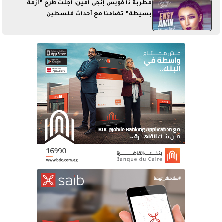
مطربة ذا فويس إنجى أمين: أجلت طرح ”أزمة
بسيطة” تضامنا مع أحداث فلسطين