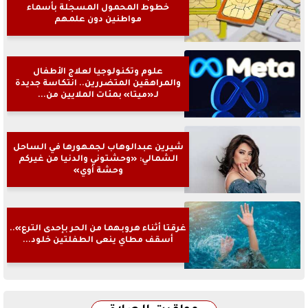
خطوط المحمول المسجلة بأسماء
مواطنين دون علمهم
علوم وتكنولوجيا لعلاج الأطفال
والمراهقين المتضررين.. انتكاسة جديدة
لـ«ميتا» بمئات الملايين من...
شيرين عبدالوهاب لجمهورها في الساحل
الشمالي: «وحشتوني والدنيا من غيركم
وحشة أوي»
غرقتا أثناء هروبهما من الحر بإحدى الترع»..
أسقف مطاي ينعى الطفلتين خلود...