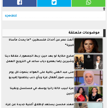
⇧
موضوعات متعلقة
ألفت عمر عن أحداث فلسطين: ”ما يحدث مأساة
كبيرة”
مخرج حكاية لو بعد حين: ربط الجمهور لـ علاقة دينا
وشيرين رضا بعمرو دياب ساعد في الترويج العمل
منى عبد الغني باكية على الهواء: بنموت كل يوم
بسبب صور أطفال غزة وبأي ذنب يتكفنوا |فيديو
عزة لبيب خالة رانيا يوسف في مسلسل وبقينا
اتنين
مهند محسن يستعد لإطلاق أغنية جديدة عن غزة: