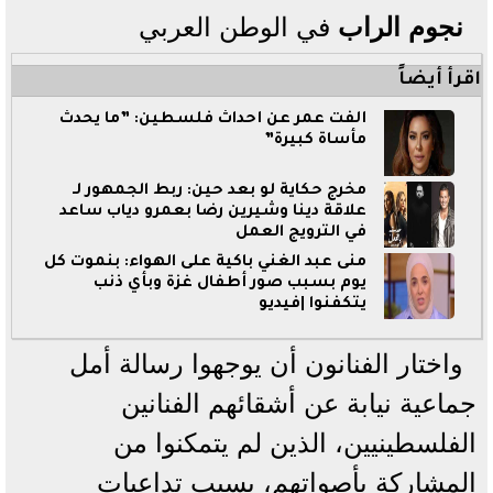
نجوم الراب
في الوطن العربي
اقرأ أيضاً
ألفت عمر عن أحداث فلسطين: ”ما يحدث
مأساة كبيرة”
مخرج حكاية لو بعد حين: ربط الجمهور لـ
علاقة دينا وشيرين رضا بعمرو دياب ساعد
في الترويج العمل
منى عبد الغني باكية على الهواء: بنموت كل
يوم بسبب صور أطفال غزة وبأي ذنب
يتكفنوا |فيديو
واختار الفنانون أن يوجهوا رسالة أمل
جماعية نيابة عن أشقائهم الفنانين
الفلسطينيين، الذين لم يتمكنوا من
المشاركة بأصواتهم، بسبب تداعيات