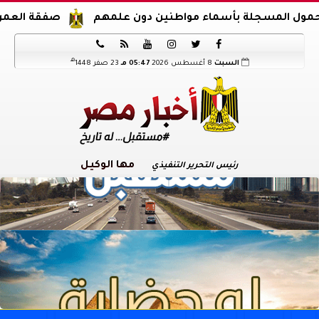
جلة بأسماء مواطنين دون علمهم
صفقة العمر.. محمد صلاح ينعش خز






هـ
السبت
8 أغسطس 2026
05:47 مـ
23 صفر 1448
مها الوكيل
رئيس التحرير التنفيذي