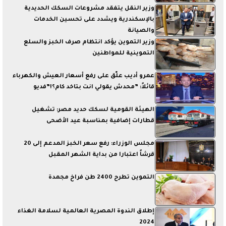
وزير النقل يتفقد مشروعات السكك الحديدية
بالإسكندرية ويشدد على تحسين الخدمات
والصيانة
وزير التموين يؤكد انتظام صرف الخبز والسلع
التموينية للمواطنين
عمرو أديب علّق على رفع أسعار العيش والكهرباء
قائلاً: ”محدش يقولي انت بتاخد كام؟!”فديو
الهيئة القومية لسكك حديد مصر: تشغيل
قطارات إضافية بمناسبة عيد الأضحى
مجلس الوزراء: رفع سعر الخبز المدعم إلى 20
قرشاً اعتبارا من بداية الشهر المقبل
التموين تطرح 2400 طن فراخ مجمدة
إطلاق الندوة المصرية العالمية لسلامة الغذاء
2024