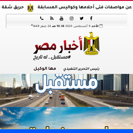
 فتى أحلامها وكواليس المسابقة
حريق شقة في الدرب ال






هـ
الأحد
9 أغسطس 2026
10:36 صـ
24 صفر 1448
مها الوكيل
رئيس التحرير التنفيذي