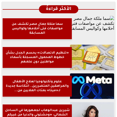
الأكثر قراءةً
سما ملكة جمال مصر تكشف عن
مواصفات فتى أحلامها وكواليس
المسابقة
«تنظيم الاتصالات» يحسم الجدل بشأن
خطوط المحمول المسجلة بأسماء
مواطنين دون علمهم
علوم وتكنولوجيا لعلاج الأطفال
والمراهقين المتضررين.. انتكاسة جديدة
لـ«ميتا» بمئات الملايين من...
شيرين عبدالوهاب لجمهورها في الساحل
الشمالي: «وحشتوني والدنيا من غيركم