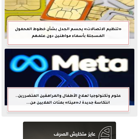
«تنظيم الاتصالات» يحسم الجدل بشأن خطوط المحمول
المسجلة بأسماء مواطنين دون علمهم
علوم وتكنولوجيا لعلاج الأطفال والمراهقين المتضررين..
انتكاسة جديدة لـ«ميتا» بمئات الملايين من...