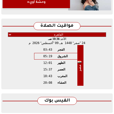
وحشة أوي»
مواقيت الصلاة
الأحد
10:36 صـ
24
صفر
1448 هـ
09
أغسطس
2026 م
الفجر
03:43
الشروق
05:19
الظهر
12:01
مصر
العصر
15:37
المغرب
18:43
العشاء
20:08
الفيس بوك