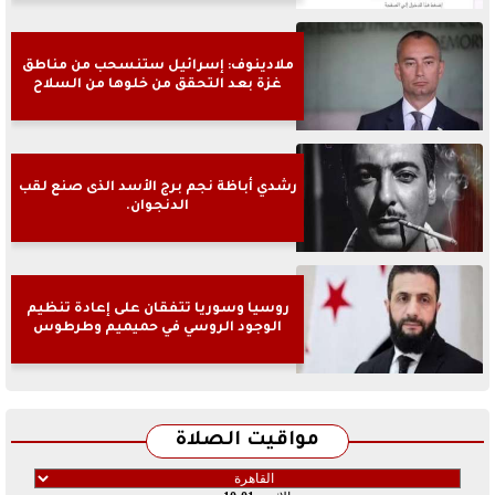
ملادينوف: إسرائيل ستنسحب من مناطق
غزة بعد التحقق من خلوها من السلاح
رشدي أباظة نجم برج الأسد الذى صنع لقب
الدنجوان.
روسيا وسوريا تتفقان على إعادة تنظيم
الوجود الروسي في حميميم وطرطوس
مواقيت الصلاة