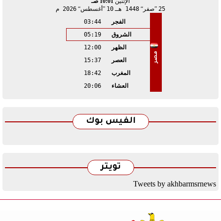
الإثنين
10:01 صـ
25
صفر
1448 هـ
10
أغسطس
2026 م
الفجر
03:44
الشروق
05:19
الظهر
12:00
مصر
العصر
15:37
المغرب
18:42
العشاء
20:06
الفيس بوك
تويتر
Tweets by akhbarmsrnews