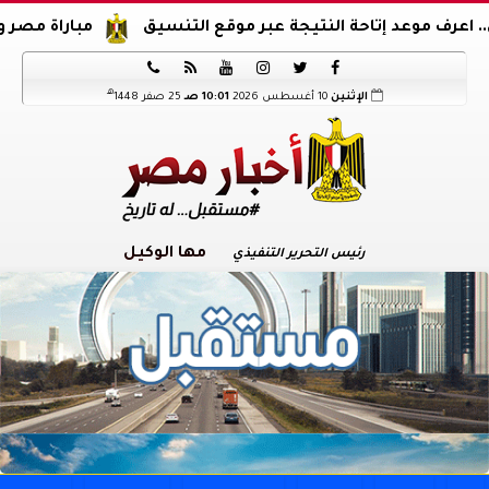
موعد إتاحة النتيجة عبر موقع التنسيق
مباراة مصر والدنمارك.






هـ
الإثنين
10 أغسطس 2026
10:01 صـ
25 صفر 1448
مها الوكيل
رئيس التحرير التنفيذي