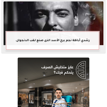
رشدي أباظة نجم برج الأسد الذى صنع لقب الدنجوان.