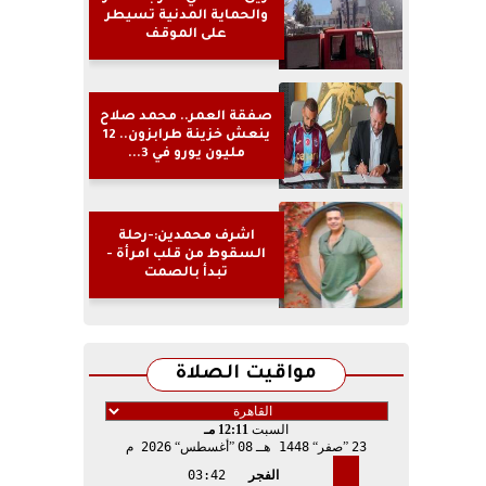
والحماية المدنية تسيطر
على الموقف
صفقة العمر.. محمد صلاح
ينعش خزينة طرابزون.. 12
مليون يورو في 3...
اشرف محمدين:-رحلة
السقوط من قلب امرأة -
تبدأ بالصمت
مواقيت الصلاة
السبت
12:11 مـ
23
صفر
1448 هـ
08
أغسطس
2026 م
الفجر
03:42