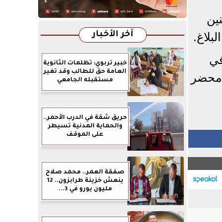
ين
آخر الأخبار
بلاغ.
في
خبير تربوي: تظلمات الثانوية
العامة حق للطالب وقد تغير
 محضر
مستقبله الجامعي
حريق شقة في الدرب الأحمر..
والحماية المدنية تسيطر
على الموقف
صفقة العمر.. محمد صلاح
ينعش خزينة طرابزون.. 12
مليون يورو في 3...