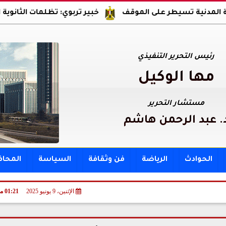
 تسيطر على الموقف
خبير تربوي: تظلمات الثانوية العامة ح
رئيس التحرير التنفيذي
مها الوكيل
مستشار التحرير
. عبد الرحمن هاشم
الحوادث
الرياضة
فن وثقافة
السياسة
المحا
 ايضا
الإثنين، 9 يونيو 2025
01:21 مـ