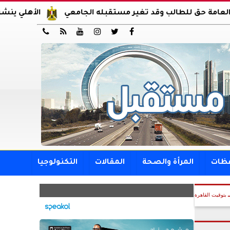
ق للطالب وقد تغير مستقبله الجامعي
الأهلي ينشر صوراً من 






فظات
المرأة والصحة
المقالات
التكنولوجيا
بتوقيت القاهرة