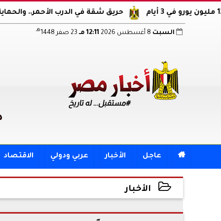
حريق شقة في الدرب الأحمر.. والحماية المدنية
هـ
السبت
8 أغسطس 2026
12:11 مـ
23 صفر 1448
د

عاجل
الأخبار
عربي ودولي
الاقتصاد
قد يعجبك
الأخبار
2025-06-09 13:21:37