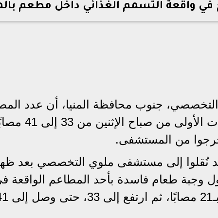
تخصصي، جنوب محافظة المنيا، أن عدد المصا
باشتباه تسمم غذائي ارتفع في الساعات ال
وخرجوا من المستشفى.
د نُقلوا إلى مستشفى ملوي التخصصي بعد ظه
ول وجبة طعام فاسدة بأحد المطاعم الواقعة 
شمال مدينة ملوي. وبدأ عدد الحالات بـ21 مصابًا، ثم ا