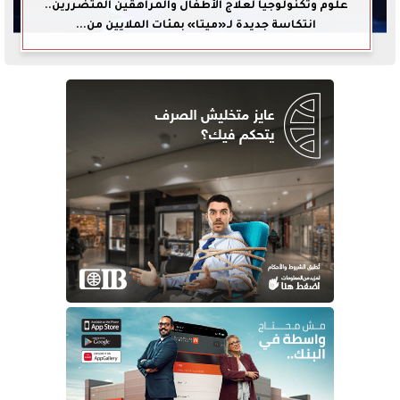
علوم وتكنولوجيا لعلاج الأطفال والمراهقين المتضررين..
انتكاسة جديدة لـ«ميتا» بمئات الملايين من...