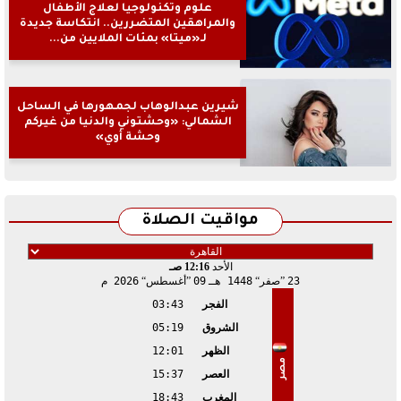
علوم وتكنولوجيا لعلاج الأطفال
والمراهقين المتضررين.. انتكاسة جديدة
لـ«ميتا» بمئات الملايين من...
شيرين عبدالوهاب لجمهورها في الساحل
الشمالي: «وحشتوني والدنيا من غيركم
وحشة أوي»
مواقيت الصلاة
الأحد
12:16 صـ
23
صفر
1448 هـ
09
أغسطس
2026 م
الفجر
03:43
الشروق
05:19
الظهر
12:01
مصر
العصر
15:37
المغرب
18:43