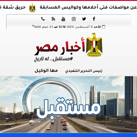
ات فتى أحلامها وكواليس المسابقة
حريق شقة في الدرب ا






هـ
الأحد
9 أغسطس 2026
12:16 صـ
23 صفر 1448
مها الوكيل
رئيس التحرير التنفيذي