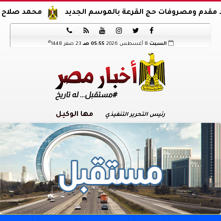
صروفات حج القرعة بالموسم الجديد
محمد صلاح يوقع عقود ا






هـ
السبت
8 أغسطس 2026
05:55 صـ
23 صفر 1448
مها الوكيل
رئيس التحرير التنفيذي