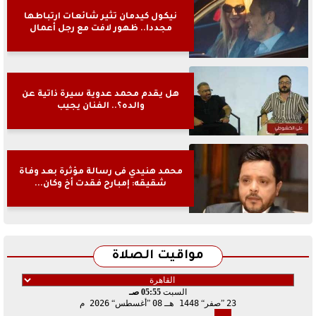
نيكول كيدمان تثير شائعات ارتباطها
مجددا.. ظهور لافت مع رجل أعمال
هل يقدم محمد عدوية سيرة ذاتية عن
والده؟.. الفنان يجيب
محمد هنيدي فى رسالة مؤثرة بعد وفاة
شقيقه: إمبارح فقدت أخ وكان...
مواقيت الصلاة
السبت
05:55 صـ
23
صفر
1448 هـ
08
أغسطس
2026 م