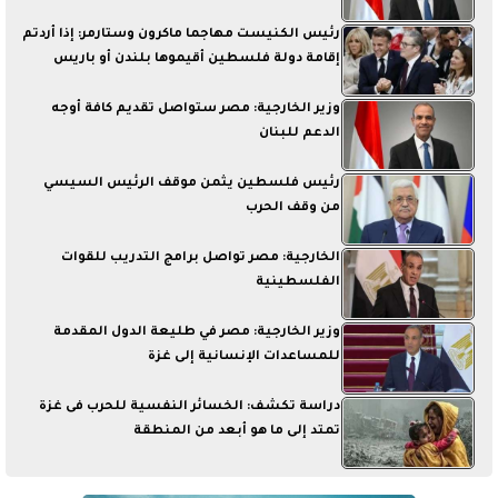
رئيس الكنيست مهاجما ماكرون وستارمر: إذا أردتم
إقامة دولة فلسطين أقيموها بلندن أو باريس
وزير الخارجية: مصر ستواصل تقديم كافة أوجه
الدعم للبنان
رئيس فلسطين يثمن موقف الرئيس السيسي
من وقف الحرب
الخارجية: مصر تواصل برامج التدريب للقوات
الفلسطينية
وزير الخارجية: مصر في طليعة الدول المقدمة
للمساعدات الإنسانية إلى غزة
دراسة تكشف: الخسائر النفسية للحرب فى غزة
تمتد إلى ما هو أبعد من المنطقة