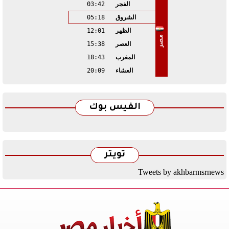
الفجر
03:42
الشروق
05:18
الظهر
12:01
مصر
العصر
15:38
المغرب
18:43
العشاء
20:09
الفيس بوك
تويتر
Tweets by akhbarmsrnews