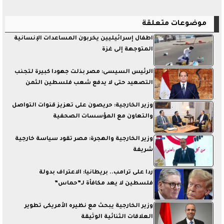
موضوعات متعلقة
اطفال إسرائيليين يخربون المساعدات الإنسانية
المتوجهة إلى غزة
الرئيس السيسى: مصر بذلت جهودا كبيرة لتجنب
التصعيد حتى لا يدفع شعب فلسطين الثمن
وزير الخارجية: حريصون على تعزيز قنوات التواصل
والتعاون مع المؤسسات الصحفية
وزير الخارجية والهجرة: مصر تقود سياسة خارجية
شريفة
ردا على ترامب.. بريطانيا: الاعتراف بدولة
فلسطين لا يعد مكافأة لـ”حماس”
وزير الخارجية يبحث مع نظيره الأمريكى تطوير
العلاقات الثنائية الوثيقة