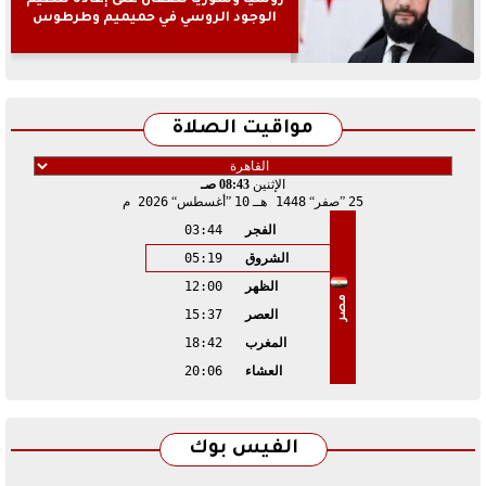
روسيا وسوريا تتفقان على إعادة تنظيم
الوجود الروسي في حميميم وطرطوس
مواقيت الصلاة
الإثنين
08:43 صـ
25
صفر
1448 هـ
10
أغسطس
2026 م
الفجر
03:44
الشروق
05:19
الظهر
12:00
مصر
العصر
15:37
المغرب
18:42
العشاء
20:06
الفيس بوك