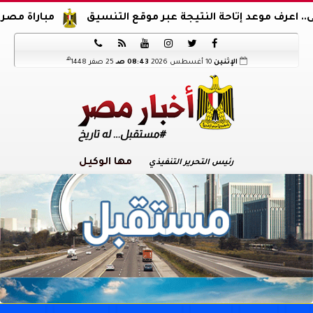
وعد إتاحة النتيجة عبر موقع التنسيق
مباراة مصر والدنمارك.






هـ
الإثنين
10 أغسطس 2026
08:43 صـ
25 صفر 1448
مها الوكيل
رئيس التحرير التنفيذي