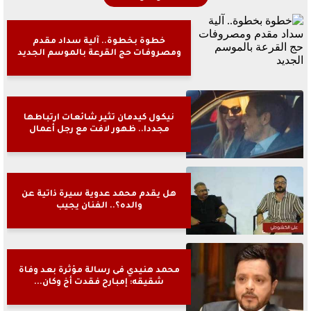
خطوة بخطوة.. آلية سداد مقدم
ومصروفات حج القرعة بالموسم الجديد
نيكول كيدمان تثير شائعات ارتباطها
مجددا.. ظهور لافت مع رجل أعمال
هل يقدم محمد عدوية سيرة ذاتية عن
والده؟.. الفنان يجيب
محمد هنيدي فى رسالة مؤثرة بعد وفاة
شقيقه: إمبارح فقدت أخ وكان...