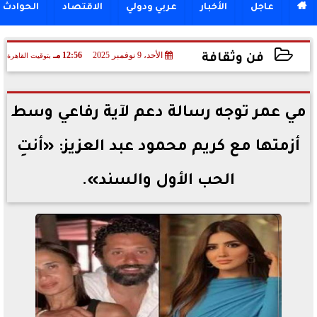

عاجل
الأخبار
عربي ودولي
الاقتصاد
الحوادث
الأحد، 9 نوفمبر 2025
12:56 مـ
بتوقيت القاهرة
فن وثقافة
2025-11-09 12:56:39
مي عمر توجه رسالة دعم لآية رفاعي وسط
أزمتها مع كريم محمود عبد العزيز: «أنتِ
الحب الأول والسند».