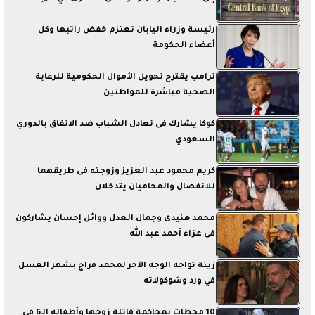
رئيسة وزراء اليابان تعتزم خفض راتبها وكل
أعضاء الحكومة
ترامب يقترح تحويل الأموال الحكومية للرعاية
الصحية مباشرة للمواطنين
كوكا يشارك فى تعادل الشباب ضد الاتفاق بالدوري
السعودي
كريم محمود عبد العزيز وزوجته فى طريقهما
للانفصال والمحاميان يتدخلان
محمد هنيدى وجمال العدل ووائل إحسان يشاركون
فى عزاء أحمد عبد الله
زينة تواجه الوجه الآخر لمحمد فراج بشهر العسل
في ورد وشوكولاته
10 محطات بمحاكمة قاتلة زوجها وأطفاله الـ6 فى