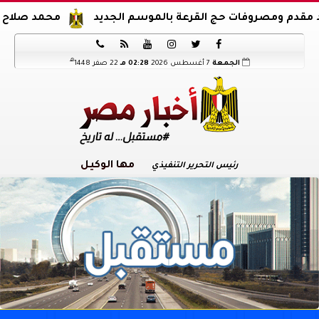
صروفات حج القرعة بالموسم الجديد
محمد صلاح يوقع عقود ا






هـ
الجمعة
7 أغسطس 2026
02:28 مـ
22 صفر 1448
مها الوكيل
رئيس التحرير التنفيذي