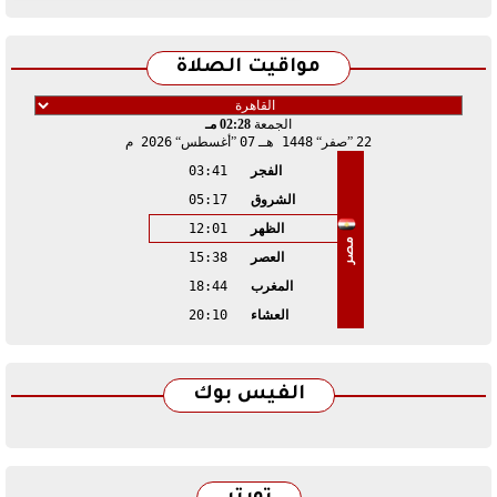
مواقيت الصلاة
الجمعة
02:28 مـ
22
صفر
1448 هـ
07
أغسطس
2026 م
الفجر
03:41
الشروق
05:17
الظهر
12:01
مصر
العصر
15:38
المغرب
18:44
العشاء
20:10
الفيس بوك