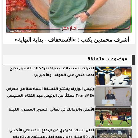
أشرف محمدين يكتب : «الاستخفاف - بداية النهاية»
موضوعات متعلقة
اعتزلت بسبب لاعب بيراميدز؟ خالد الغندور يحرج
أحمد فتحي على الهواء.. والأخير يرد
رئيس الوزراء يفتتح النسخة السادسة من معرض
TransMEA ممثلًا عن الرئيس عبد الفتاح السيسي
الأهلي والزمالك في نهائي السوبر المصري الليلة.
أعلن البنك المركزي عن ارتفاع الاحتياطي الأجنبي
إلى 50 مليار دولار، وهو أعلى مستوى في تاريخه.