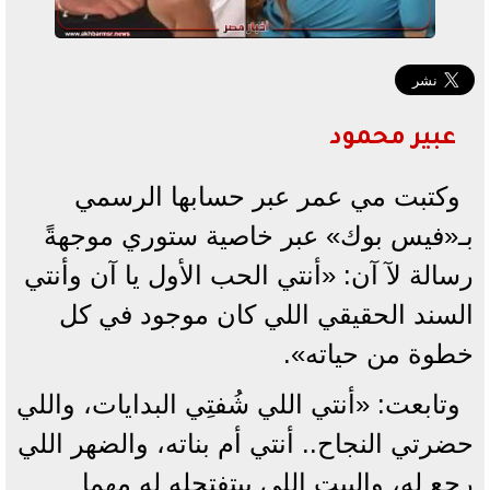
عبير محمود
وكتبت مي عمر عبر حسابها الرسمي
بـ«فيس بوك» عبر خاصية ستوري موجهةً
رسالة لآ آن: «أنتي الحب الأول يا آن وأنتي
السند الحقيقي اللي كان موجود في كل
خطوة من حياته».
وتابعت: «أنتي اللي شُفتِي البدايات، واللي
حضرتي النجاح.. أنتي أم بناته، والضهر اللي
رجع له، والبيت اللي بيتفتحله له مهما