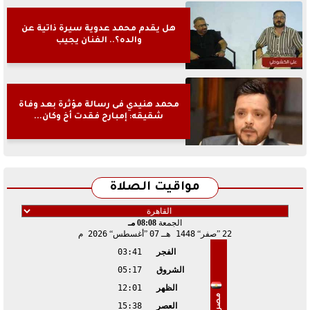
هل يقدم محمد عدوية سيرة ذاتية عن
والده؟.. الفنان يجيب
محمد هنيدي فى رسالة مؤثرة بعد وفاة
شقيقه: إمبارح فقدت أخ وكان...
مواقيت الصلاة
الجمعة
08:08 مـ
22
صفر
1448 هـ
07
أغسطس
2026 م
الفجر
03:41
الشروق
05:17
الظهر
12:01
مصر
العصر
15:38