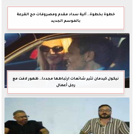
خطوة بخطوة.. آلية سداد مقدم ومصروفات حج القرعة
بالموسم الجديد
نيكول كيدمان تثير شائعات ارتباطها مجددا.. ظهور لافت مع
رجل أعمال