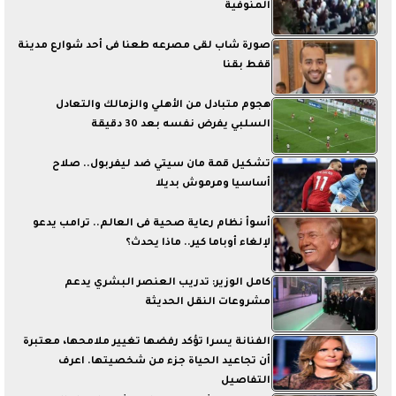
المنوفية
صورة شاب لقى مصرعه طعنا فى أحد شوارع مدينة
قفط بقنا
هجوم متبادل من الأهلي والزمالك والتعادل
السلبي يفرض نفسه بعد 30 دقيقة
تشكيل قمة مان سيتي ضد ليفربول.. صلاح
أساسيا ومرموش بديلا
أسوأ نظام رعاية صحية فى العالم.. ترامب يدعو
لإلغاء أوباما كير.. ماذا يحدث؟
كامل الوزير: تدريب العنصر البشري يدعم
مشروعات النقل الحديثة
الفنانة يسرا تؤكد رفضها تغيير ملامحها، معتبرة
أن تجاعيد الحياة جزء من شخصيتها. اعرف
التفاصيل