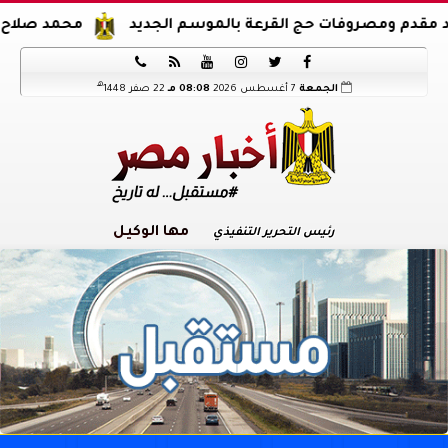
صروفات حج القرعة بالموسم الجديد
محمد صلاح يوقع عقود ا






هـ
الجمعة
7 أغسطس 2026
08:08 مـ
22 صفر 1448
مها الوكيل
رئيس التحرير التنفيذي