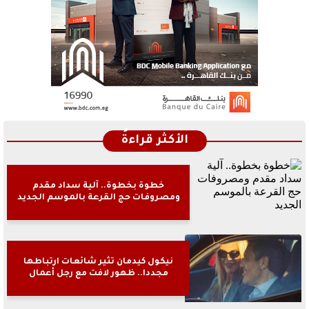
الأكثر قراءةً
خطوة بخطوة.. آلية سداد مقدم
ومصروفات حج القرعة بالموسم الجديد
نيكول كيدمان تثير شائعات ارتباطها
مجددا.. ظهور لافت مع رجل أعمال