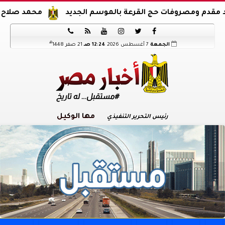
مصروفات حج القرعة بالموسم الجديد
محمد صلاح يوقع عقود 






هـ
الجمعة
7 أغسطس 2026
12:24 صـ
21 صفر 1448
مها الوكيل
رئيس التحرير التنفيذي