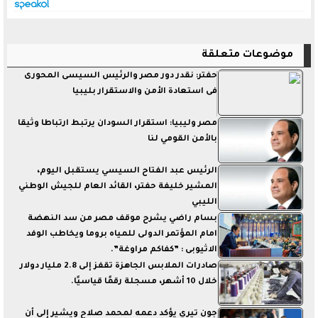
موضوعات متعلقة
حفتر: نقدر دور مصر والرئيس السيسى المحورى
فى استعادة الأمن والاستقرار بليبيا
مصر وليبيا: استقرار السودان يرتبط ارتباطا وثيقا
بالأمن القومي لنا
الرئيس عبد الفتاح السيسي يستقبل اليوم،
المشير خليفة حفتر، القائد العام للجيش الوطني
الليبي
بسام راضي يشرح موقف مصر من سد النهضة
امام المؤتمر الدولى للمياه بروما ويخاطب الوفد
الاثيوبى : ”كفاكم مراوغة”.
صادرات الملابس الجاهزة تقفز إلى 2.8 مليار دولار
خلال 10 أشهر، مسجلة رقمًا قياسيًا.
جون تيري يؤكد دعمه لمحمد صلاح ويشير إلى أن