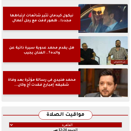
نيكول كيدمان تثير شائعات ارتباطها
مجددا.. ظهور لافت مع رجل أعمال
هل يقدم محمد عدوية سيرة ذاتية عن
والده؟.. الفنان يجيب
محمد هنيدي فى رسالة مؤثرة بعد وفاة
شقيقه: إمبارح فقدت أخ وكان...
مواقيت الصلاة
الجمعة
12:24 صـ