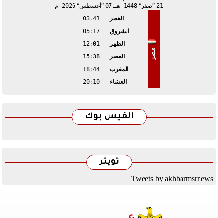
21
صفر
1448 هـ
07
أغسطس
2026 م
الفجر
03:41
الشروق
05:17
الظهر
12:01
مصر
العصر
15:38
المغرب
18:44
العشاء
20:10
الفيس بوك
تويتر
Tweets by akhbarmsrnews