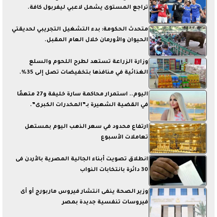
تراجع المستوى يشمل لاعبي ليفربول كافة.
متحدث الحكومة: بدء التشغيل التجريبي لحديقتي
الحيوان والأورمان خلال العام المقبل.
وزارة الزراعة تستعد لطرح اللحوم والسلع
الغذائية في منافذها بتخفيضات تصل إلى 35%.
اليوم.. استمرار محاكمة سارة خليفة و27 متهمًا
في القضية الشهيرة بـ”المخدرات الكبرى”.
ارتفاع محدود في سعر الذهب اليوم بمستهل
تعاملات الأسبوع
انطلاق تصويت أبناء الجالية المصرية بالأردن فى
30 دائرة بانتخابات النواب
وزير الصحة ينفى انتشار فيروس ماربورج أو أى
فيروسات تنفسية جديدة بمصر