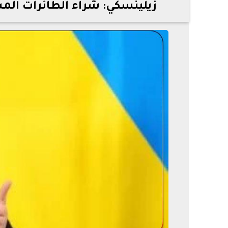
زيلينسكي: شراء الطائرات المسي