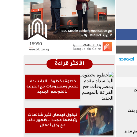
الأكثر قراءةً
خطوة بخطوة.. آلية سداد
مقدم ومصروفات حج القرعة
ات
بالموسم الجديد
 بنت
نيكول كيدمان تثير شائعات
ارتباطها مجددا.. ظهور لافت
مع رجل أعمال
 يتهم مدير