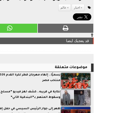
اخبار
عالم
⇧
قد يعجبك ايضا
موضوعات متعلقة
منتخب مصر
نكاية في قريبه.. كشف لغز فيديو ”مسلح
وسقوط المتهم بـ”البندقية الآلي”
ظهر إلى جوار الرئيس السيسي في حفل إفط