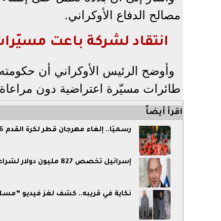
مصالح الدفاع الأوكراني.
انتقاد لشركة باعت مسيّرا
وأوضح الرئيس الأوكراني أن حكومته 
طائرات مسيّرة اعتراضية دون مراعاة تأ
اقرأ أيضاً
رسميًا.. إلغاء مهرجان قطر لكرة القدم 2026 بمشاركة منتخب مصر
إسرائيل تخصص 827 مليون دولار لشراء معدات عسكرية لمواصلة الحرب ضد إيران
نكاية في قريبه.. كشف لغز فيديو ”مسل