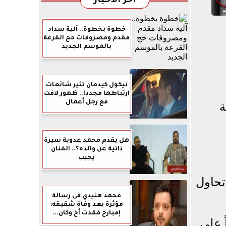
آخر الأخبار
خطوة بخطوة.. آلية سداد
مقدم ومصروفات حج القرعة
بالموسم الجديد
نيكول كيدمان تثير شائعات
ارتباطها مجددا.. ظهور لافت
مع رجل أعمال
ة
هل يقدم محمد عدوية سيرة
ذاتية عن والده؟.. الفنان
يجيب
تحاول
محمد هنيدي فى رسالة
مؤثرة بعد وفاة شقيقه:
إمبارح فقدت أخ وكان...
 على