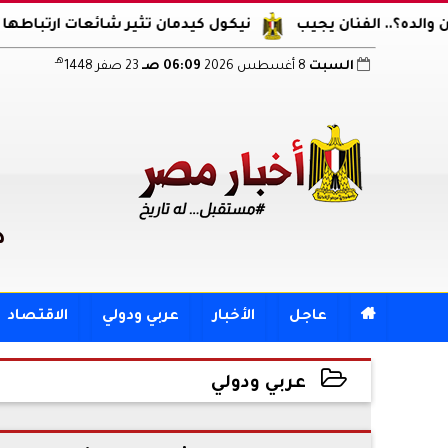
فنان يجيب
نيكول كيدمان تثير شائعات ارتباطها مجددا.. ظهو
هـ
السبت
8 أغسطس 2026
06:09 صـ
23 صفر 1448
د

عاجل
الأخبار
عربي ودولي
الاقتصاد
عربي ودولي
2026-03-15 22:25:21