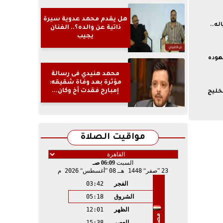
هل يقدم محمد عدوية سيرة
له..
ذاتية عن والده؟.. الفنان
يجيب
هوده
محمد هنيدي فى رسالة
مؤثرة بعد وفاة شقيقه:
إمبارح فقدت أخ وكان...
خليج
مواقيت الصلاة
السبت
06:09 صـ
23
صفر
1448 هـ
08
أغسطس
2026 م
الفجر
03:42
الشروق
05:18
الظهر
12:01
مصر
العصر
15:38