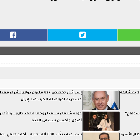
رسميًا.. إلغاء مهرجان قطر لكرة القدم 2026 بمشاركة
إسرائيل تخصص 827 مليون دولار لشراء معد
عسكرية لمواصلة الحرب ضد إيران
 سوهاج”
عودة شيماء سيف لزوجها محمد كارتر.. والأخير:
أصول وأحسن ست فى الدنيا
ار الأسرة
سدد عنه دينًا بـ 600 ألف جنيه.. أحمد حلمي