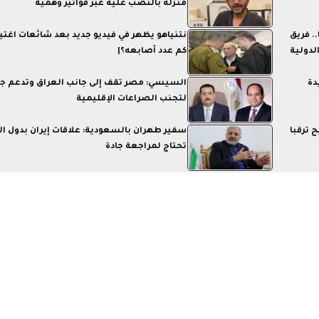
منزله بالنصب عليه عبر فواتير وهمية
. فريق
نتنياهو يظهر في فيديو جديد بعد شائعات اغتيا
 عين شمس يشارك في مسابقة Vis الدولية
كم عدد أصابعه؟|
 جديدة
السيسي: مصر تقف إلى جانب العراق وتدعم ج
لتجنب الصراعات الإقليمية
 ترقبا
سفير طهران بالسعودية: علاقات إيران بدول ال
تحتاج لمراجعة جادة