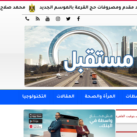
وفات حج القرعة بالموسم الجديد
محمد صلاح يوقع عقود انت






فظات
المرأة والصحة
المقالات
التكنولوجيا
بتوقيت القاهرة