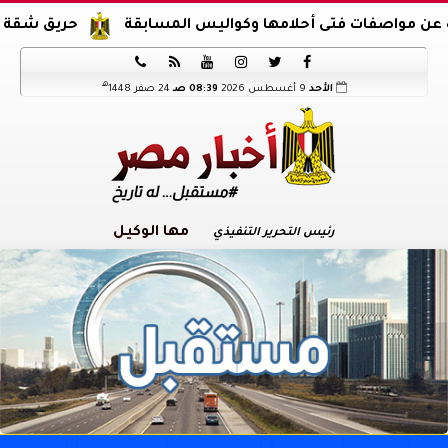
فتى أحلامها وكواليس المسابقة
حريق شقة في الدرب الأ






هـ
الأحد
9 أغسطس 2026
08:39 صـ
24 صفر 1448
مها الوكيل
رئيس التحرير التنفيذي