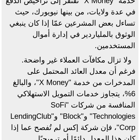
خدمة "X Money" تفتقر إلى تراخيص الدفع
في عدة ولايات، من بينها نيويورك، حيث
تساءل بعض المشرعين عمّا إذا كان ينبغي
الوثوق بالملياردير في إدارة أموال
المستخدمين.
ولا تزال مكافآت العملاء غير واضحة.
فرغم أن معدل العائد المحتمل على
المدخرات من خدمة "X Money"، والبالغ
6%، يتجاوز خدمات التمويل الاستهلاكي
المنافسة من شركات "SoFi
Technologies" و"Block" و"LendingClub
Corp"، فإن شركة إكس لم تُفصح عما إذا
كان هذا المعدل دائمًا أم ترويجيًا.