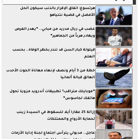
هرتسوغ: اتفاق الإقرار بالذنب سيكون الحل
الأفضل في قضية نتنياهو
غضب في ريال مدريد من مبابي.. ”يهدر الفرص
ويغادر هرباً من الجماهير”
قيلولة كبار السن قد تنذر بخطر الوفاة.. بحسب
العلم
خطة من 3 أيام ونصف لإنهاء معاناة الحوت الأحدب
العالق قبالة ألمانيا
”موبايلك متراقب؟ تطبيقات أندرويد مزورة تحول
هاتفك لجاسوس”
إزالة 25 عقارا آيلا للسقوط في السيدة زينب
لحماية الأرواح والممتلكات
عاجل.. مدبولي يترأس اجتماع لجنة إدارة الأزمات