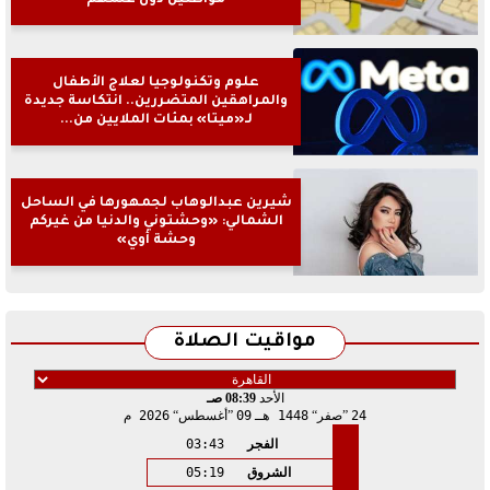
علوم وتكنولوجيا لعلاج الأطفال
والمراهقين المتضررين.. انتكاسة جديدة
لـ«ميتا» بمئات الملايين من...
شيرين عبدالوهاب لجمهورها في الساحل
الشمالي: «وحشتوني والدنيا من غيركم
وحشة أوي»
مواقيت الصلاة
الأحد
08:39 صـ
24
صفر
1448 هـ
09
أغسطس
2026 م
الفجر
03:43
الشروق
05:19