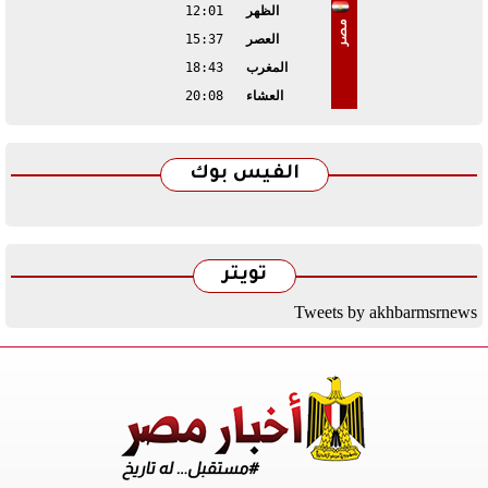
الظهر
12:01
مصر
العصر
15:37
المغرب
18:43
العشاء
20:08
الفيس بوك
تويتر
Tweets by akhbarmsrnews