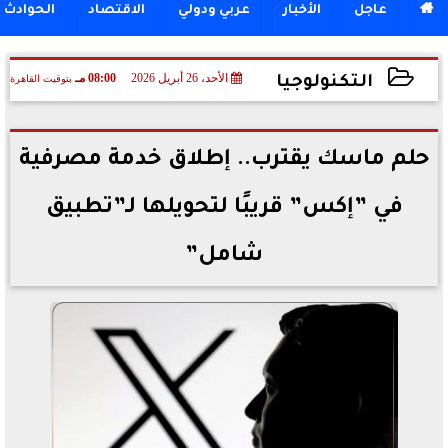

عاجل
الأخبار
عربي ودولي
الاقتصاد
الحوادث
الأحد، 26 أبريل 2026
08:00 مـ
بتوقيت القاهرة
التكنولوجيا
2026-04-26 20:00:02
حلم ماسك يقترب.. إطلاق خدمة مصرفية
في ”إكس” قريبًا لتحويلها لـ”تطبيق
شامل”