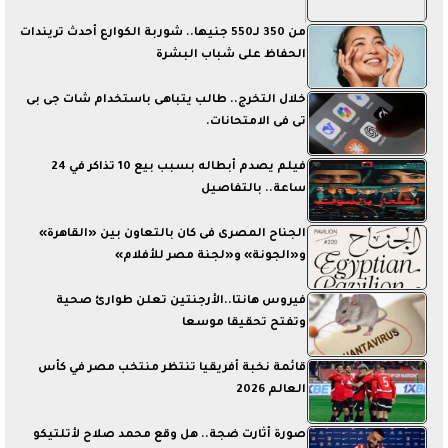
من 350 لـ550 جنيها.. شوربة الكوارع أحدث تريندات
الحفاظ على شباب البشرة
خلال التخرج.. طالب يتباهى باستخدام شات جى بى
تى فى الامتحانات.
فيلم يصدم أبطاله بسبب بيع 10 تذاكر في 24
ساعة.. بالتفاصيل
الجناح المصرى فى كان بالتعاون بين «القاهرة»
و«الجونة» و«لجنة مصر للأفلام»
فيروس هانتا..الأرجنتين تعلن طوارئ صحية
وتفتح تحقيقا موسعا
قائمة نخبة أفريقيا تنتظر منتخب مصر في كأس
العالم 2026
صورة أثارت ضجة.. هل وقع محمد صلاح لأتلتيكو