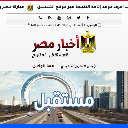
د إتاحة النتيجة عبر موقع التنسيق
مباراة مصر والدنمارك.. ن






هـ
الإثنين
10 أغسطس 2026
06:41 صـ
25 صفر 1448
مها الوكيل
رئيس التحرير التنفيذي