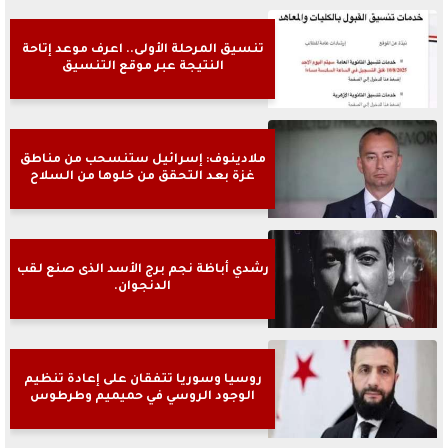
تنسيق المرحلة الأولى.. اعرف موعد إتاحة
النتيجة عبر موقع التنسيق
ملادينوف: إسرائيل ستنسحب من مناطق
غزة بعد التحقق من خلوها من السلاح
رشدي أباظة نجم برج الأسد الذى صنع لقب
الدنجوان.
روسيا وسوريا تتفقان على إعادة تنظيم
الوجود الروسي في حميميم وطرطوس