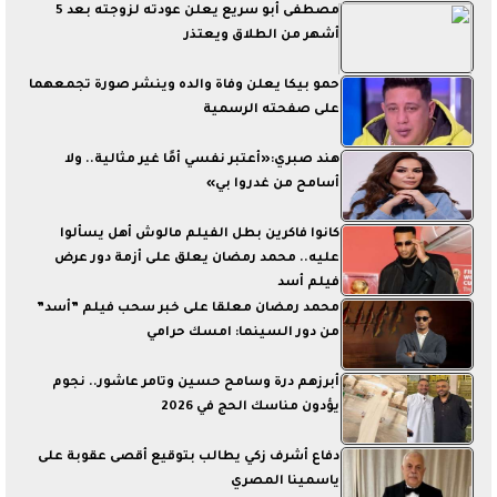
مصطفى أبو سريع يعلن عودته لزوجته بعد 5
أشهر من الطلاق ويعتذر
حمو بيكا يعلن وفاة والده وينشر صورة تجمعهما
على صفحته الرسمية
هند صبري:«أعتبر نفسي أمًا غير مثالية.. ولا
أسامح من غدروا بي»
كانوا فاكرين بطل الفيلم مالوش أهل يسألوا
عليه.. محمد رمضان يعلق على أزمة دور عرض
فيلم أسد
محمد رمضان معلقا على خبر سحب فيلم ”أسد”
من دور السينما: امسك حرامي
أبرزهم درة وسامح حسين وتامر عاشور.. نجوم
يؤدون مناسك الحج في 2026
دفاع أشرف زكي يطالب بتوقيع أقصى عقوبة على
ياسمينا المصري