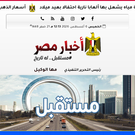
ها ألعابا نارية احتفالا بعيد ميلاد
أسعار الذهب اليوم فى مصر الخميس 6 أغسطس 






هـ
الخميس
6 أغسطس 2026
12:13 مـ
21 صفر 1448
مها الوكيل
رئيس التحرير التنفيذي