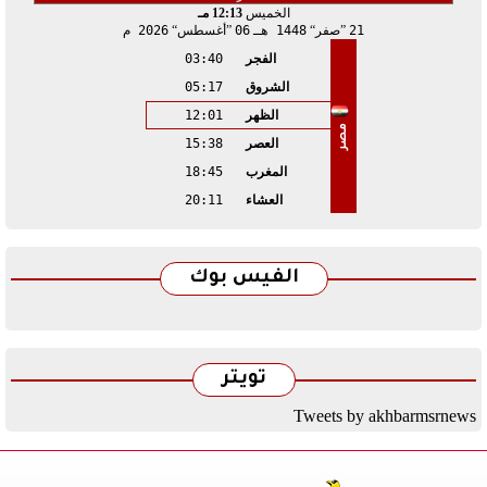
الخميس
12:13 مـ
21
صفر
1448 هـ
06
أغسطس
2026 م
الفجر
03:40
الشروق
05:17
الظهر
12:01
مصر
العصر
15:38
المغرب
18:45
العشاء
20:11
الفيس بوك
تويتر
Tweets by akhbarmsrnews