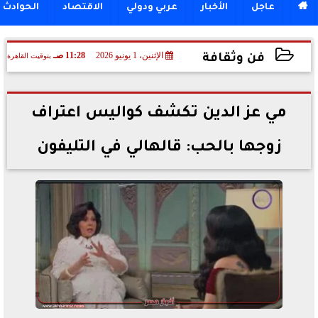

عاجل
الأخبار
عربي ودولي
الاقتصاد
الحوادث
الإثنين، 1 يونيو 2026
11:28 صـ
بتوقيت القاهرة
فن وثقافة
2026-06-01 11:28:29
مي عز الدين تكشف كواليس اعتراف
زوجها بالحب: قالهالي في التليفون