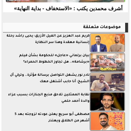
أشرف محمدين يكتب : «الاستخفاف - بداية النهاية»
موضوعات متعلقة
كريم عبد العزيز عن الفيل الأزرق: يحيى راشد رحلة
إنسانية معقدة وهذا سر النظارة
بيان برلماني «عاجل» للحكومة بشأن فيلم
«برشامة».. هل تجاوز الخطوط الحمراء؟
نادر نور يشغل التواصل برسالة مؤثرة.. وتركي آل
الشيخ: أنا حابب أشتغل معك
نقابة الممثلين تلاحق مذيع الجنازات بسبب عزاء
والدة أحمد حلمي
مصطفى أبو سريع يعلن عودته لزوجته بعد 5
أشهر من الطلاق ويعتذر