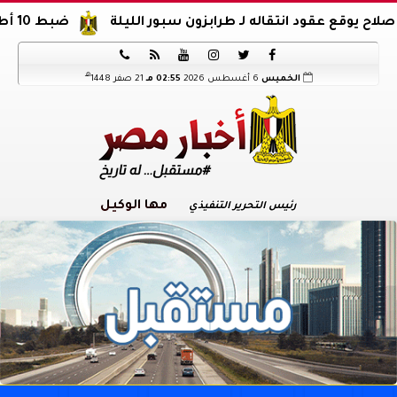
عقود انتقاله لـ طرابزون سبور الليلة
ضبط 10 أطنان أحشاء غير صالحة للاستهلاك الآدمي بالعمرانية






هـ
الخميس
6 أغسطس 2026
02:55 مـ
21 صفر 1448
مها الوكيل
رئيس التحرير التنفيذي