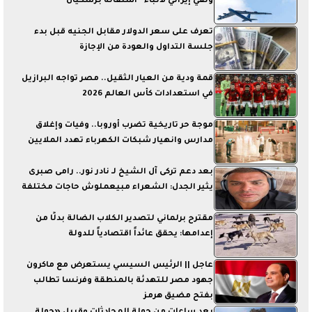
ونفي إيراني لأنباء ”استقالة بزشكيان”
تعرف على سعر الدولار مقابل الجنيه قبل بدء
جلسة التداول والعودة من الإجازة
قمة ودية من العيار الثقيل.. مصر تواجه البرازيل
في استعدادات كأس العالم 2026
موجة حر تاريخية تضرب أوروبا.. وفيات وإغلاق
مدارس وانهيار شبكات الكهرباء تهدد الملايين
بعد دعم تركى آل الشيخ لـ نادر نور.. رامى صبرى
يثير الجدل: الشعراء مبيعملوش حاجات مختلفة
مقترح برلماني لتصدير الكلاب الضالة بدلًا من
إعدامها: يحقق عائداً اقتصادياً للدولة
عاجل || الرئيس السيسي يستعرض مع ماكرون
جهود مصر للتهدئة بالمنطقة وفرنسا تطالب
بفتح مضيق هرمز