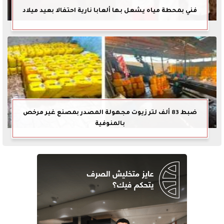
فني بمحطة مياه يشعل بها ألعابا نارية احتفالا بعيد ميلاد
ضبط 83 ألف لتر زيوت مجهولة المصدر بمصنع غير مرخص
بالمنوفية