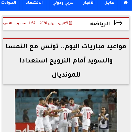

عاجل
الأخبار
عربي ودولي
الاقتصاد
الحوادث
الإثنين، 1 يونيو 2026
11:57 صـ
بتوقيت القاهرة
الرياضة
2026-06-01 11:57:02
مواعيد مباريات اليوم.. تونس مع النمسا
والسويد أمام النرويج استعدادا
للمونديال