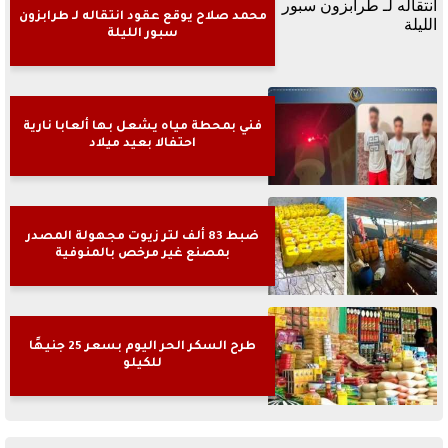
محمد صلاح يوقع عقود انتقاله لـ طرابزون
سبور الليلة
فني بمحطة مياه يشعل بها ألعابا نارية
احتفالا بعيد ميلاد
ضبط 83 ألف لتر زيوت مجهولة المصدر
بمصنع غير مرخص بالمنوفية
طرح السكر الحر اليوم بسعر 25 جنيهًا
للكيلو