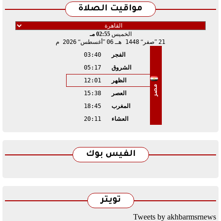
مواقيت الصلاة
الخميس
02:55 مـ
21
صفر
1448 هـ
06
أغسطس
2026 م
الفجر
03:40
الشروق
05:17
الظهر
12:01
مصر
العصر
15:38
المغرب
18:45
العشاء
20:11
الفيس بوك
تويتر
Tweets by akhbarmsrnews