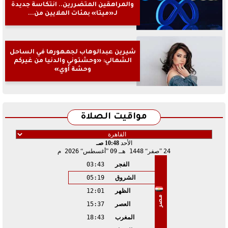
والمراهقين المتضررين.. انتكاسة جديدة
لـ«ميتا» بمئات الملايين من...
شيرين عبدالوهاب لجمهورها في الساحل
الشمالي: «وحشتوني والدنيا من غيركم
وحشة أوي»
مواقيت الصلاة
الأحد
10:48 صـ
24
صفر
1448 هـ
09
أغسطس
2026 م
الفجر
03:43
الشروق
05:19
الظهر
12:01
مصر
العصر
15:37
المغرب
18:43