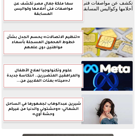
سما ملكة جمال مصر تكشف عن
مواصفات فتى أحلامها وكواليس
المسابقة
«تنظيم الاتصالات» يحسم الجدل بشأن
خطوط المحمول المسجلة بأسماء
مواطنين دون علمهم
علوم وتكنولوجيا لعلاج الأطفال
والمراهقين المتضررين.. انتكاسة جديدة
لـ«ميتا» بمئات الملايين من...
شيرين عبدالوهاب لجمهورها في الساحل
الشمالي: «وحشتوني والدنيا من غيركم
وحشة أوي»