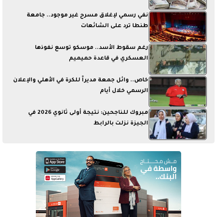
نفي رسمي لإغلاق مسرح غير موجود.. جامعة
طنطا ترد على الشائعات
رغم سقوط الأسد.. موسكو توسع نفوذها
العسكري في قاعدة حميميم
خاص.. وائل جمعة مديراً للكرة في الأهلي والإعلان
الرسمي خلال أيام
مبروك للناجحين: نتيجة أولى ثانوي 2026 في
الجيزة نزلت بالرابط