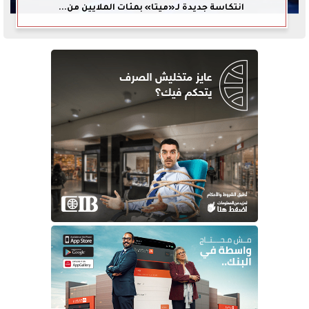
انتكاسة جديدة لـ«ميتا» بمئات الملايين من...