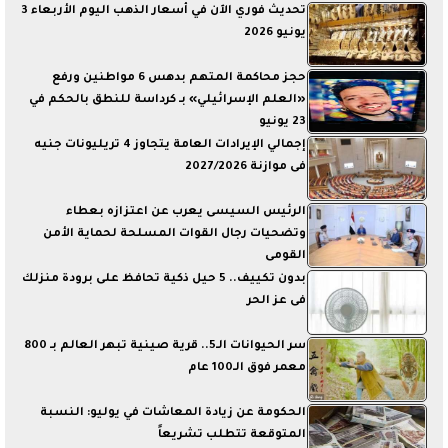
تحديث فوري الآن في أسعار الذهب اليوم الأربعاء 3
يونيو 2026
حجز محاكمة المتهم بدهس 6 مواطنين ورفع
«العلم الإسرائيلي» بـ كرداسة للنطق بالحكم في
23 يونيو
إجمالي الإيرادات العامة يتجاوز 4 تريليونات جنيه
فى موازنة 2027/2026
الرئيس السيسى يعرب عن اعتزازه بعطاء
وتضحيات رجال القوات المسلحة لحماية الأمن
القومى
بدون تكييف.. 5 حيل ذكية تحافظ على برودة منزلك
فى عز الحر
سر الحيوانات الـ5.. قرية صينية تبهر العالم بـ 800
معمر فوق الـ100 عام
الحكومة عن زيادة المعاشات في يوليو: النسبة
المتوقعة تتطلب تشريعاً