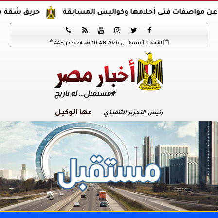
 فتى أحلامها وكواليس المسابقة
حريق شقة في الدرب الأ






هـ
الأحد
9 أغسطس 2026
10:48 صـ
24 صفر 1448
مها الوكيل
رئيس التحرير التنفيذي