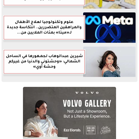
علوم وتكنولوجيا لعلاج الأطفال
والمراهقين المتضررين.. انتكاسة جديدة
لـ«ميتا» بمئات الملايين من...
شيرين عبدالوهاب لجمهورها في الساحل
الشمالي: «وحشتوني والدنيا من غيركم
وحشة أوي»