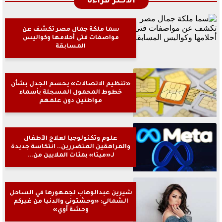
الأكثر قراءةً
سما ملكة جمال مصر تكشف عن
مواصفات فتى أحلامها وكواليس
المسابقة
«تنظيم الاتصالات» يحسم الجدل بشأن
خطوط المحمول المسجلة بأسماء
مواطنين دون علمهم
علوم وتكنولوجيا لعلاج الأطفال
والمراهقين المتضررين.. انتكاسة جديدة
لـ«ميتا» بمئات الملايين من...
شيرين عبدالوهاب لجمهورها في الساحل
الشمالي: «وحشتوني والدنيا من غيركم
وحشة أوي»