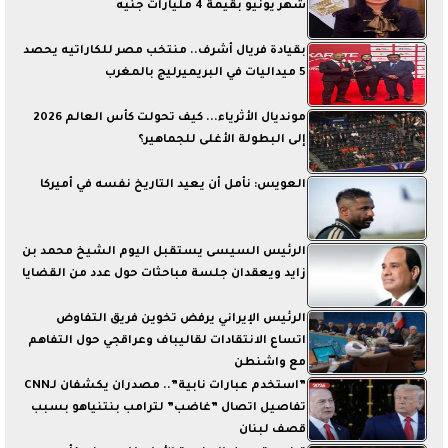
شهر يونيو بقيمة 4 مليارات جنيه
بقيادة فريال أشرف.. منتخب مصر للكاراتيه يحصد
5 ميداليات في البريميرليج بالمغرب
مونديال الأثرياء... كيف تحولت كأس العالم 2026
إلى البطولة الأغلى للجماهير؟
العويس: نأمل أن يعيد التاريخ نفسه في أميركا
الرئيس السيسى يستقبل اليوم الشيخ محمد بن
زايد ويعقدان جلسة مباحثات حول عدد من القضايا
الرئيس الإيراني يرفض تخوين فريق التفاوض
اتساع الانتقادات لقاليباف وعراقجي حول التفاهم
مع واشنطن
”استخدم عبارات نابية”.. مصدران يكشفان لـCNN
تفاصيل اتصال ”غاضب” لترامب بنتنياهو بسبب
قصف لبنان