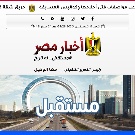
ت فتى أحلامها وكواليس المسابقة
حريق شقة في الدرب ا






هـ
الأحد
9 أغسطس 2026
09:26 صـ
24 صفر 1448
مها الوكيل
رئيس التحرير التنفيذي