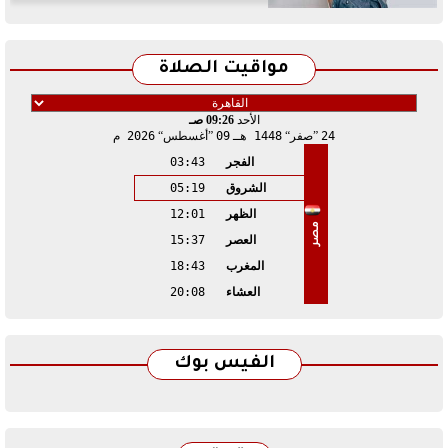
مواقيت الصلاة
الأحد
09:26 صـ
24
صفر
1448 هـ
09
أغسطس
2026 م
الفجر
03:43
الشروق
05:19
الظهر
12:01
مصر
العصر
15:37
المغرب
18:43
العشاء
20:08
الفيس بوك