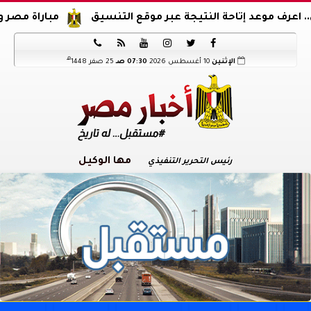
وعد إتاحة النتيجة عبر موقع التنسيق
مباراة مصر والدنمارك.






هـ
الإثنين
10 أغسطس 2026
07:30 صـ
25 صفر 1448
مها الوكيل
رئيس التحرير التنفيذي