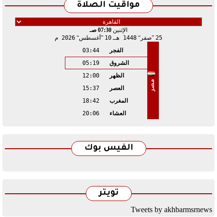
مواقيت الصلاة
الإثنين
07:30 صـ
25
صفر
1448 هـ
10
أغسطس
2026 م
الفجر
03:44
الشروق
05:19
الظهر
12:00
مصر
العصر
15:37
المغرب
18:42
العشاء
20:06
الفيس بوك
تويتر
Tweets by akhbarmsrnews