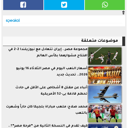
⇧
موضوعات متعلقة
مجموعة مصر.. إيران تتعادل مع نيوزيلندا 2-2 في
افتتاح مشوارهما بكأس العالم
أسعار الذهب اليوم في مصر الثلاثاء 16 يونيو
2026.. تحديث جديد
أنباء عن مقتل 8 أشخاص على الأقل فى حادث
تحطم قاذفة بى-52 الأمريكية
محمد صلاح: ملعب مباراة بلجيكا كان حاراً وشعرت
بالتعب
كيف تقدم فى النسخة الثانية من ”فرحة مصر”؟..