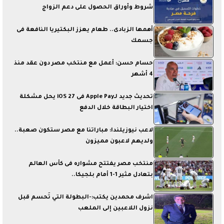
شروط وأوراق الحصول على دعم الزواج
أهمها الزبادى.. طعام يعزز البكتيريا النافعة فى
جسمك
حسام حسن: أعمل مع منتخب مصر دون عقد منذ
4 أشهر
تحديث جديد لـApple Pay فى iOS 27 يحل مشكلة
اختيار البطاقة خلال الدفع
لاعب نيوزيلندا: مباراتنا مع مصر ستكون صعبة..
ولديهم لاعبون مميزون
منتخب مصر يفتتح مشواره فى كأس العالم
بتعادل مثير 1-1 أمام بلجيكا..
اشرف محمدين يكتب:-البطولة التي تُحسم قبل
نزول اللاعبين إلى الملعب