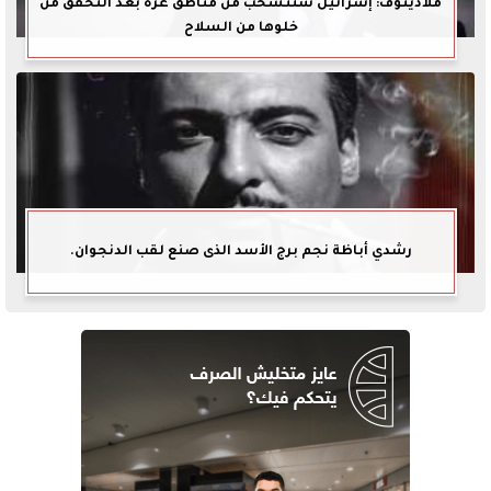
ملادينوف: إسرائيل ستنسحب من مناطق غزة بعد التحقق من
خلوها من السلاح
رشدي أباظة نجم برج الأسد الذى صنع لقب الدنجوان.