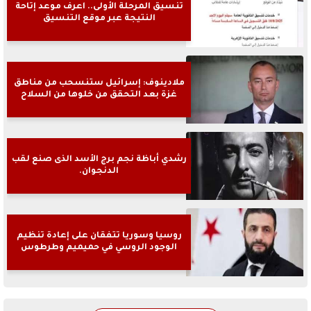
تنسيق المرحلة الأولى.. اعرف موعد إتاحة
النتيجة عبر موقع التنسيق
ملادينوف: إسرائيل ستنسحب من مناطق
غزة بعد التحقق من خلوها من السلاح
رشدي أباظة نجم برج الأسد الذى صنع لقب
الدنجوان.
روسيا وسوريا تتفقان على إعادة تنظيم
الوجود الروسي في حميميم وطرطوس