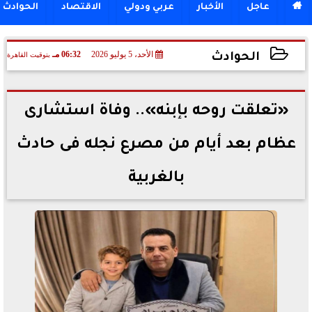

عاجل
الأخبار
عربي ودولي
الاقتصاد
الحوادث
الأحد، 5 يوليو 2026
06:32 مـ
بتوقيت القاهرة
الحوادث
2026-07-05 18:32:48
«تعلقت روحه بإبنه».. وفاة استشارى
عظام بعد أيام من مصرع نجله فى حادث
بالغربية