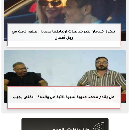
نيكول كيدمان تثير شائعات ارتباطها مجددا.. ظهور لافت مع
رجل أعمال
هل يقدم محمد عدوية سيرة ذاتية عن والده؟.. الفنان يجيب