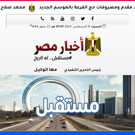
صروفات حج القرعة بالموسم الجديد
محمد صلاح يوقع عقود ا






هـ
السبت
8 أغسطس 2026
01:01 صـ
22 صفر 1448
مها الوكيل
رئيس التحرير التنفيذي