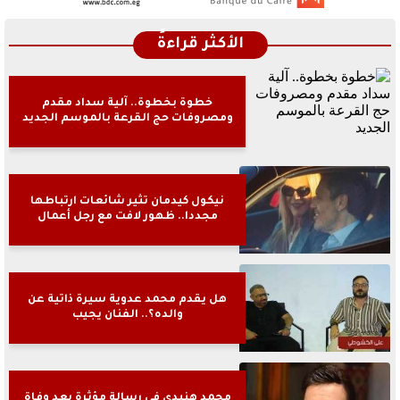
الأكثر قراءةً
خطوة بخطوة.. آلية سداد مقدم
ومصروفات حج القرعة بالموسم الجديد
نيكول كيدمان تثير شائعات ارتباطها
مجددا.. ظهور لافت مع رجل أعمال
هل يقدم محمد عدوية سيرة ذاتية عن
والده؟.. الفنان يجيب
محمد هنيدي فى رسالة مؤثرة بعد وفاة