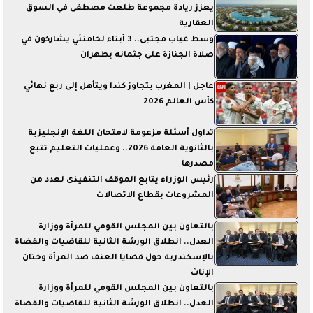
يعزز ريادة مجموعة طلعت مصطفى في السوق
العقارية
وسط غياب مجتبى.. 3 أبناء لخامنئي يشاركون في
صلاة الجنازة على جثمانه بطهران
عاجل | المغرب يتجاوز كندا ويتأهل إلى ربع نهائي
كأس العالم 2026
تداول أسئلة مزعومة لامتحان اللغة الإنجليزية
بالثانوية العامة 2026.. وعمليات التعليم تتبع
مصدرها
رئيس الوزراء يتابع الموقف التنفيذى لعدد من
المشروعات بقطاع الاتصالات
بالتعاون بين المجلس القومي للمرأة ووزارة
العدل.. انطلاق الورشة الثانية للقاضيات والقضاة
بالإسكندرية حول قضايا العنف ضد المرأة وختان
الإناث
بالتعاون بين المجلس القومي للمرأة ووزارة
العدل.. انطلاق الورشة الثانية للقاضيات والقضاة