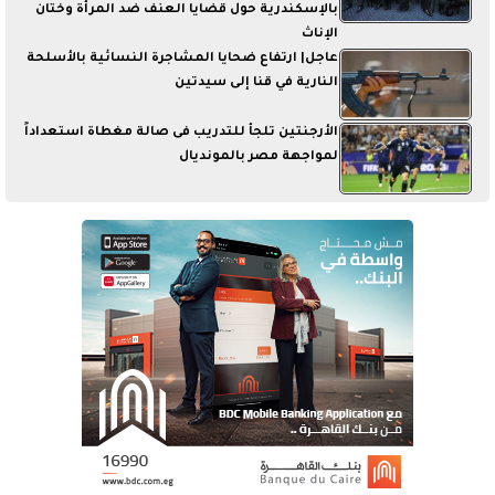
بالإسكندرية حول قضايا العنف ضد المرأة وختان
الإناث
عاجل| ارتفاع ضحايا المشاجرة النسائية بالأسلحة
النارية في قنا إلى سيدتين
الأرجنتين تلجأ للتدريب فى صالة مغطاة استعداداً
لمواجهة مصر بالمونديال