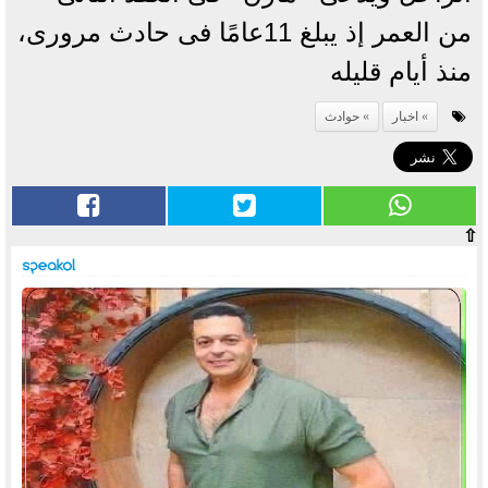
من العمر إذ يبلغ 11عامًا فى حادث مرورى،
منذ أيام قليله
اخبار
حوادث
⇧