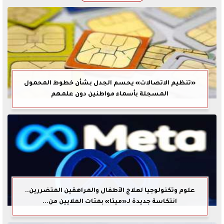
«تنظيم الاتصالات» يحسم الجدل بشأن خطوط المحمول
المسجلة بأسماء مواطنين دون علمهم
علوم وتكنولوجيا لعلاج الأطفال والمراهقين المتضررين..
انتكاسة جديدة لـ«ميتا» بمئات الملايين من...