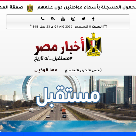
المسجلة بأسماء مواطنين دون علمهم
صفقة العمر.. محمد صلاح ي






هـ
السبت
8 أغسطس 2026
04:40 مـ
23 صفر 1448
مها الوكيل
رئيس التحرير التنفيذي