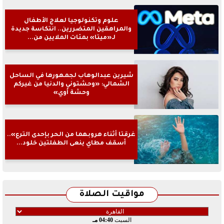
علوم وتكنولوجيا لعلاج الأطفال
والمراهقين المتضررين.. انتكاسة جديدة
لـ«ميتا» بمئات الملايين من...
شيرين عبدالوهاب لجمهورها في الساحل
الشمالي: «وحشتوني والدنيا من غيركم
وحشة أوي»
غرقتا أثناء هروبهما من الحر بإحدى الترع»..
أسقف مطاي ينعى الطفلتين خلود...
مواقيت الصلاة
السبت
04:40 مـ