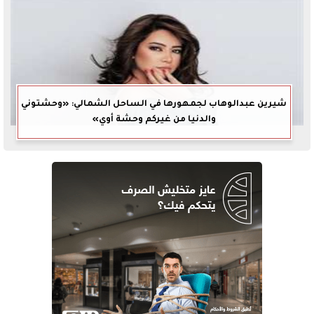
شيرين عبدالوهاب لجمهورها في الساحل الشمالي: «وحشتوني
والدنيا من غيركم وحشة أوي»