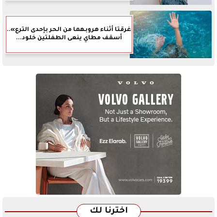
غرقتا أثناء هروبهما من الحر بإحدى الترع»..
أسقف مطاي ينعى الطفلتين خلود...
اخترنا لك