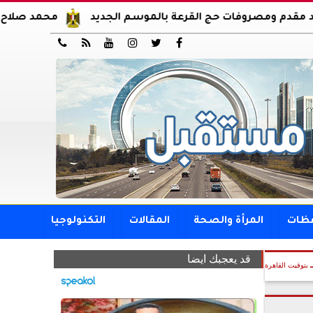
وفات حج القرعة بالموسم الجديد
محمد صلاح يوقع عقود انتق






فظات
المرأة والصحة
المقالات
التكنولوجيا
قد يعجبك ايضا
بتوقيت القاهرة