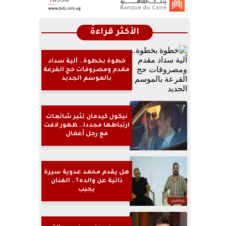
الأكثر قراءةً
خطوة بخطوة.. آلية سداد
مقدم ومصروفات حج القرعة
بالموسم الجديد
نيكول كيدمان تثير شائعات
ارتباطها مجددا.. ظهور لافت
مع رجل أعمال
هل يقدم محمد عدوية سيرة
ذاتية عن والده؟.. الفنان
يجيب