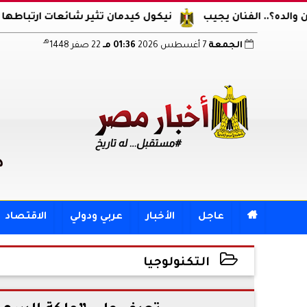
نان يجيب
نيكول كيدمان تثير شائعات ارتباطها مجددا.. ظهو
هـ
الجمعة
7 أغسطس 2026
01:36 مـ
22 صفر 1448
د

عاجل
الأخبار
عربي ودولي
الاقتصاد
التكنولوجيا
2026-06-03 12:05:37