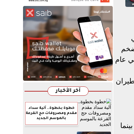
202، وهي
لضخم
ي عام
ات سوق الطيران
آخر الأخبار
خطوة بخطوة.. آلية سداد
مقدم ومصروفات حج القرعة
بالموسم الجديد
ل، وارتفاع يقارب 78.7 قدمًا، بينما