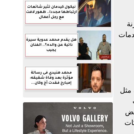
نيكول كيدمان تثير شائعات
ارتباطها مجددا.. ظهور لافت
مع رجل أعمال
نة
دمات
هل يقدم محمد عدوية سيرة
ذاتية عن والده؟.. الفنان
يجيب
محمد هنيدي فى رسالة
مؤثرة بعد وفاة شقيقه:
إمبارح فقدت أخ وكان...
 مثل
عض
كات