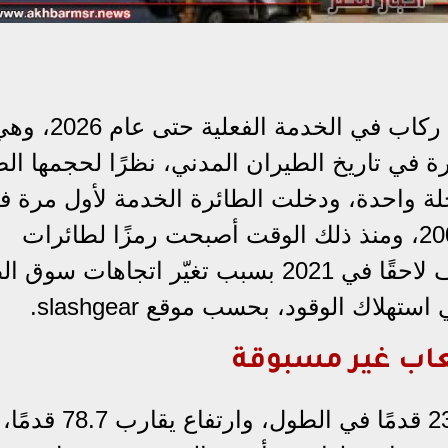
أكبر طائرة ركاب في الخدمة الفعلية حتى عام 6
رة في تاريخ الطيران المدني، نظرًا لحجمها ا
لة واحدة، ودخلت الطائرة الخدمة لأول مرة ف
2007 بعد أول رحلة تجريبية لها في 2005، ومنذ ذلك الوقت أصبحت رمزًا لطائرات
“الجامبو” الحديثة، رغم أن إنتاجها توقف لاحقًا في 2021 بسبب تغيّر اتجاه
هلاك الوقود، بحسب موقع slashgear.
عاب غير مسبوقة
تصل أبعاد طائرة A380 إلى نحو 239.5 قدمًا في الطو