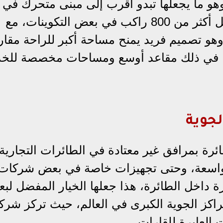
جناحين حوالي 262.5 قدمًا، وهو ما يجعلها تبدو أقرب إلى مبنى متحرك في
السماء، هذا الحجم يسمح للطائرة بنقل أكثر من 800 راكب في بعض التكوينات، مع
هو تصميم فريد يمنح مساحة أكبر للراحة مقار
بما في ذلك مقاعد أوسع ومساحات مخصصة للخ
لجوية
ئرة بمرافق غير معتادة في الطائرات التجارية
 واسعة، وحتى تجهيزات خاصة في بعض شركات
ة داخل الطائرة، هذا جعلها الخيار المفضل لب
مراكز الجوية الكبرى في العالم، حيث تركز شر
العابرة للقارات.