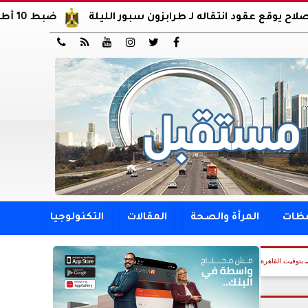
 انتقاله لـ طرابزون سبور الليلة
ضبط 10 أطنان أحشاء غير صالحة للاستهلاك الآدمي بالعمرانية






فظات
المرأة والصحة
المقالات
التكنولوجيا
بتوقيت القاهرة