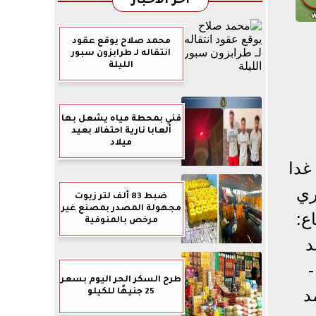
آخر الأخبار
محمد صلاح يوقع عقود
انتقاله لـ طرابزون سبور
الليلة
فني بمحطة مياه يشعل بها
ألعابا نارية احتفالا بعيد
ميلاد
غدا
ري
ضبط 83 ألف لتر زيوت
مجهولة المصدر بمصنع غير
ع:
مرخص بالمنوفية
د
طرح السكر الحر اليوم بسعر
د
25 جنيهًا للكيلو