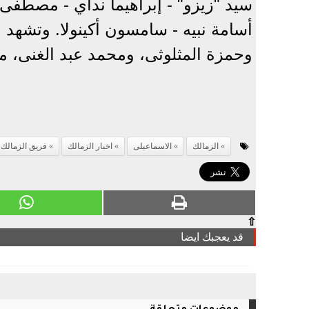
سيد "زيزو" - إبراهيما نداي - مصطف
أسامة نبيه - سامسون أكينولا. وتشهد ا
وحمزة المثلوثى، ومحمد عبد الغنى، م
الزمالك
الاسماعيلى
اخبار الزمالك
فريق الزمالك
⇧
قد يعجبك ايضا