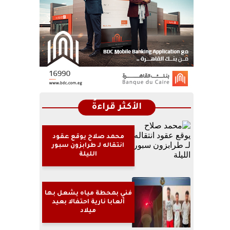
الأكثر قراءةً
محمد صلاح يوقع عقود
انتقاله لـ طرابزون سبور
الليلة
فني بمحطة مياه يشعل بها
ألعابا نارية احتفالا بعيد
ميلاد