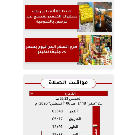
ضبط 83 ألف لتر زيوت
مجهولة المصدر بمصنع غير
مرخص بالمنوفية
طرح السكر الحر اليوم بسعر
25 جنيهًا للكيلو
مواقيت الصلاة
الخميس
05:23 مـ
21
صفر
1448 هـ
06
أغسطس
2026 م
الفجر
03:40
الشروق
05:17
الظهر
12:01
مصر
العصر
15:38