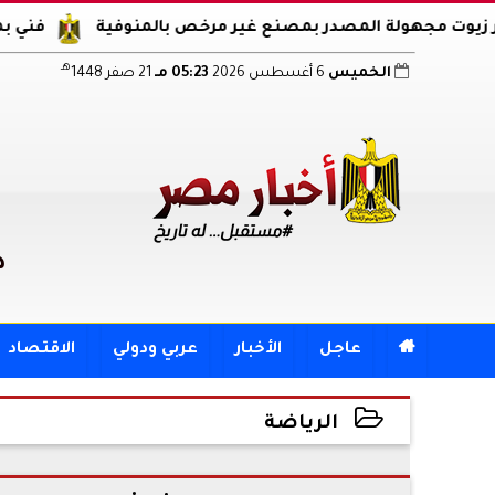
فني بمحطة مياه يشع
هـ
الخميس
6 أغسطس 2026
05:23 مـ
21 صفر 1448
د

عاجل
الأخبار
عربي ودولي
الاقتصاد
الرياضة
2023-05-12 19:26:57