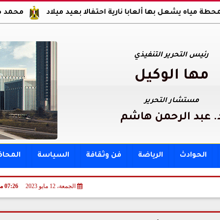
ل بها ألعابا نارية احتفالا بعيد ميلاد
محمد صلاح يوقع عقود
رئيس التحرير التنفيذي
مها الوكيل
مستشار التحرير
. عبد الرحمن هاشم
الحوادث
الرياضة
فن وثقافة
السياسة
المحا
الجمعة، 12 مايو 2023
07:26 مـ