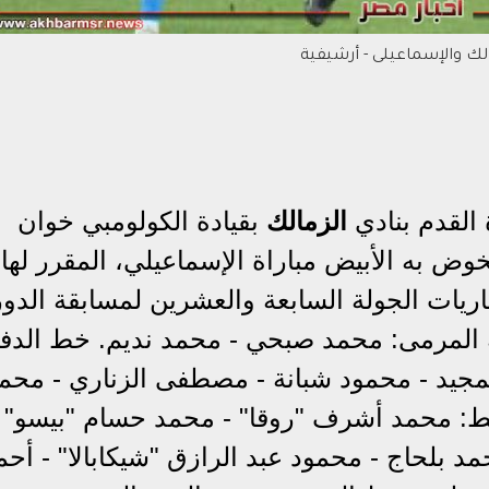
الك والإسماعيلى - أرشيفية
 القدم بنادي
الزمالك
بقيادة الكولومبي خوان
ض به الأبيض مباراة الإسماعيلي، المقرر لها 
اريات الجولة السابعة والعشرين لمسابقة الدو
 المرمى: محمد صبحي - محمد نديم. خط الدفا
جيد - محمود شبانة - مصطفى الزناري - محم
: محمد أشرف "روقا" - محمد حسام "بيسو" -
مد بلحاج - محمود عبد الرازق "شيكابالا" - أحم