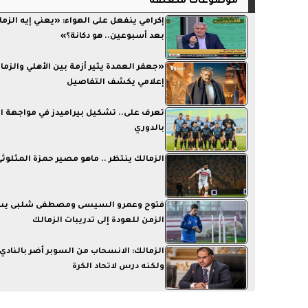
موضوعات متعلقة
إكرامي ينفعل على الهواء: «يعني إيه الزم
بعد أسبوعين.. هو دكانة؟»
«جعفر العمدة يثير أزمة بين الأهلي والزما
إعلامي يكشف التفاصيل
تعرف على.. تشكيل بيراميدز في مواجهة ا
بالدوري
الزمالك ينتظر .. ماهو مصير حمزة المثلوثى
فتوح وعمرو السيسى ومصطفى شلبى يس
الزمن للعودة إلى تدريبات الزمالك
الزمالك: الانسحاب من السوبر أضر بالنادي 
ولكنه درس لاتحاد الكرة