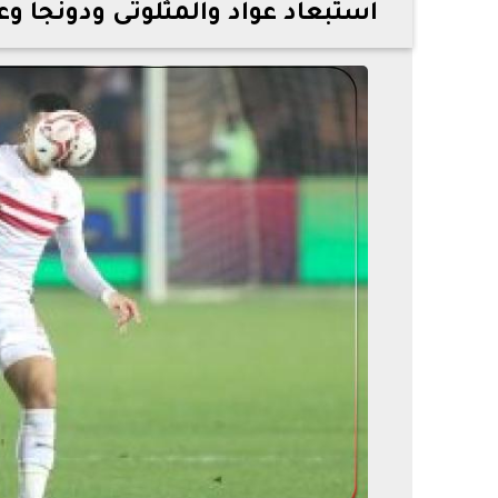
استبعاد عواد والمثلوثى ودونجا وع