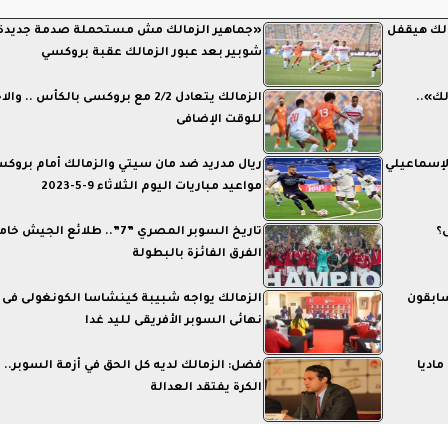
الك هيقفل
«جماهير الزمالك مش مستحملة صدمة جديدة»
شوبير بعد عبور الزمالك عقبة بروكسي
لك»..
الزمالك يتعادل 2/2 مع بروكسى بالكأس .. و
للوقت الإضافى
لإسماعيلي
ريال مدريد ضد مان سيتي والزمالك أمام بروكس
مواعيد مباريات اليوم الثلاثاء 9-5-2023
؟
تاريخ السوبر المصري ”7”.. طلائع الجيش
الفرق الفائزة بالبطولة
ابقون
الزمالك يواجه شبيبة كينشاسا الكونغولى فى
نهائى السوبر الأفريقى لليد غدا
ماديا
فضل: الزمالك لديه كل الحق في أزمة السوبر.. و
الكرة يفتقد العدالة